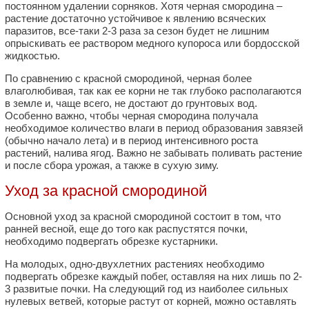
постоянном удалении сорняков. Хотя черная смородина –
растение достаточно устойчивое к явлению всяческих
паразитов, все-таки 2-3 раза за сезон будет не лишним
опрыскивать ее раствором медного купороса или бордосской
жидкостью.
По сравнению с красной смородиной, черная более
влаголюбивая, так как ее корни не так глубоко располагаются
в земле и, чаще всего, не достают до грунтовых вод.
Особенно важно, чтобы черная смородина получала
необходимое количество влаги в период образования завязей
(обычно начало лета) и в период интенсивного роста
растений, налива ягод. Важно не забывать поливать растение
и после сбора урожая, а также в сухую зиму.
Уход за красной смородиной
Основной уход за красной смородиной состоит в том, что
ранней весной, еще до того как распустятся почки,
необходимо подвергать обрезке кустарники.
На молодых, одно-двухлетних растениях необходимо
подвергать обрезке каждый побег, оставляя на них лишь по 2-
3 развитые почки. На следующий год из наиболее сильных
нулевых ветвей, которые растут от корней, можно оставлять