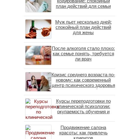
кодирование: спокойный
план действий для семьи
Муж пьет несколько дней:
спокойный план действий
для жены
После алкоголя стало плохо:
как семье понять, требуется
ли врач
Кризис среднего возраста по-
новому: как современный
центр психического здоровья
помогает пересобрать
личность без таблеток
Курсы переподготовки по
(методы ДПДГ и КПТ)
клинической психологии:
окупаемость обучения и
средние зарплаты
специалистов в 2026 году
Продвижение салона
красоты: как привлечь
клиентов