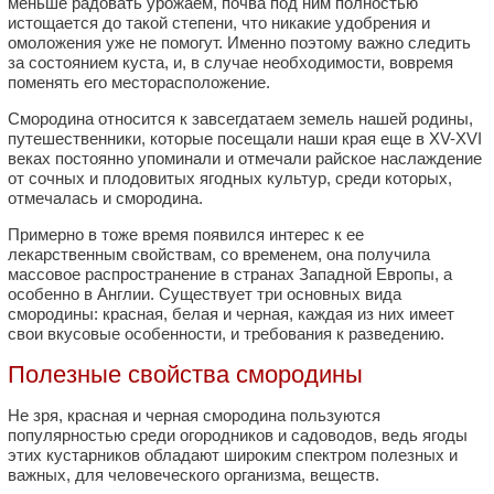
меньше радовать урожаем, почва под ним полностью
истощается до такой степени, что никакие удобрения и
омоложения уже не помогут. Именно поэтому важно следить
за состоянием куста, и, в случае необходимости, вовремя
поменять его месторасположение.
Смородина относится к завсегдатаем земель нашей родины,
путешественники, которые посещали наши края еще в XV-XVI
веках постоянно упоминали и отмечали райское наслаждение
от сочных и плодовитых ягодных культур, среди которых,
отмечалась и смородина.
Примерно в тоже время появился интерес к ее
лекарственным свойствам, со временем, она получила
массовое распространение в странах Западной Европы, а
особенно в Англии. Существует три основных вида
смородины: красная, белая и черная, каждая из них имеет
свои вкусовые особенности, и требования к разведению.
Полезные свойства смородины
Не зря, красная и черная смородина пользуются
популярностью среди огородников и садоводов, ведь ягоды
этих кустарников обладают широким спектром полезных и
важных, для человеческого организма, веществ.