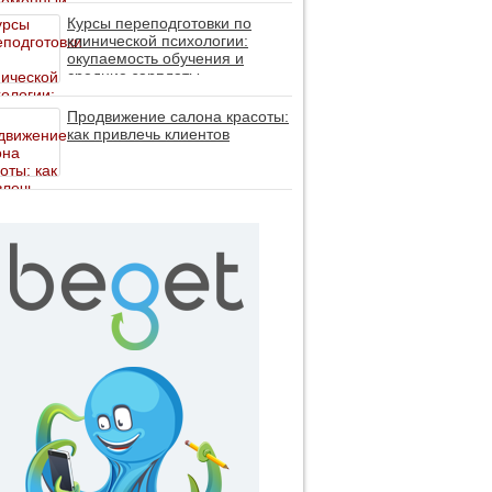
личность без таблеток (методы
ДПДГ и КПТ)
Курсы переподготовки по
клинической психологии:
окупаемость обучения и
средние зарплаты
специалистов в 2026 году
Продвижение салона красоты:
как привлечь клиентов