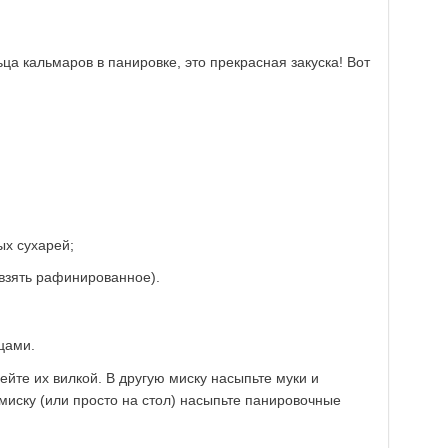
ца кальмаров в панировке, это прекрасная закуска! Вот
ых сухарей;
 взять рафинированное).
цами.
ейте их вилкой. В другую миску насыпьте муки и
миску (или просто на стол) насыпьте панировочные