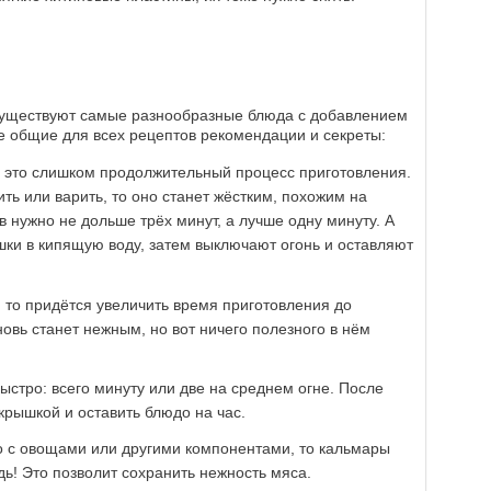
Существуют самые разнообразные блюда с добавлением
ые общие для всех рецептов рекомендации и секреты:
 это слишком продолжительный процесс приготовления.
ть или варить, то оно станет жёстким, похожим на
в нужно не дольше трёх минут, а лучше одну минуту. А
шки в кипящую воду, затем выключают огонь и оставляют
 то придётся увеличить время приготовления до
новь станет нежным, но вот ничего полезного в нём
стро: всего минуту или две на среднем огне. После
крышкой и оставить блюдо на час.
о с овощами или другими компонентами, то кальмары
ь! Это позволит сохранить нежность мяса.