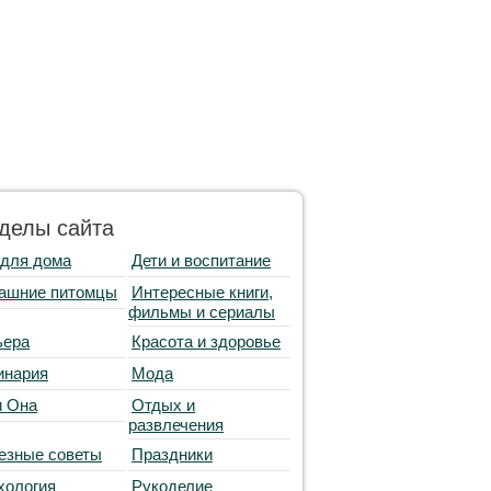
делы сайта
 для дома
Дети и воспитание
ашние питомцы
Интересные книги,
фильмы и сериалы
ьера
Красота и здоровье
инария
Мода
и Она
Отдых и
развлечения
езные советы
Праздники
хология
Рукоделие