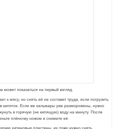
ак может показаться на первый взгляд.
т к мясу, но снять её не составит труда, если погрузить
в кипяток. Если же кальмары уже разморожены, нужно
окунуть в горячую (не кипящую) воду на минуту. После
еньте плёночку ножом и снимите её.
ягкие хитиновые пластины, их тоже нужно снять.