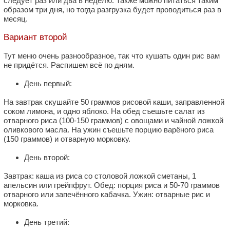
следует раз или два в неделю. Также можно питаться таким
образом три дня, но тогда разгрузка будет проводиться раз в
месяц.
Вариант второй
Тут меню очень разнообразное, так что кушать один рис вам
не придётся. Распишем всё по дням.
День первый:
На завтрак скушайте 50 граммов рисовой каши, заправленной
соком лимона, и одно яблоко. На обед съешьте салат из
отварного риса (100-150 граммов) с овощами и чайной ложкой
оливкового масла. На ужин съешьте порцию варёного риса
(150 граммов) и отварную морковку.
День второй:
Завтрак: каша из риса со столовой ложкой сметаны, 1
апельсин или грейпфрут. Обед: порция риса и 50-70 граммов
отварного или запечённого кабачка. Ужин: отварные рис и
морковка.
День третий: