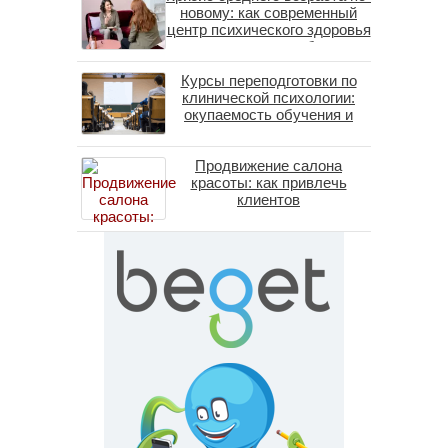
новому: как современный
центр психического здоровья
помогает пересобрать
личность без таблеток
Курсы переподготовки по
(методы ДПДГ и КПТ)
клинической психологии:
окупаемость обучения и
средние зарплаты
специалистов в 2026 году
Продвижение салона
красоты: как привлечь
клиентов