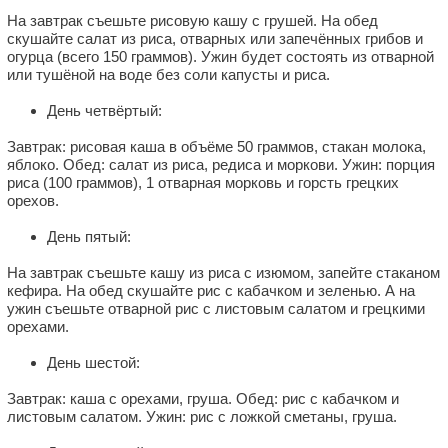
На завтрак съешьте рисовую кашу с грушей. На обед
скушайте салат из риса, отварных или запечённых грибов и
огурца (всего 150 граммов). Ужин будет состоять из отварной
или тушёной на воде без соли капусты и риса.
День четвёртый:
Завтрак: рисовая каша в объёме 50 граммов, стакан молока,
яблоко. Обед: салат из риса, редиса и моркови. Ужин: порция
риса (100 граммов), 1 отварная морковь и горсть грецких
орехов.
День пятый:
На завтрак съешьте кашу из риса с изюмом, запейте стаканом
кефира. На обед скушайте рис с кабачком и зеленью. А на
ужин съешьте отварной рис с листовым салатом и грецкими
орехами.
День шестой:
Завтрак: каша с орехами, груша. Обед: рис с кабачком и
листовым салатом. Ужин: рис с ложкой сметаны, груша.