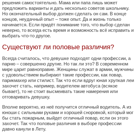
решения самостоятельно. Мама или папа лишь может
предложить варианты и дать несколько советов школьнику.
Но окончательный выбор должен сделать он сам. В конце
концов, неудачный опыт – тоже опыт. Да и жизнь только
начинается. Если придёт понимание того, что выбор сделан
неверно, то всегда есть время и возможность всё исправить и
выбрать что-то другое.
Существуют ли половые различия?
Всегда считалось, что девушке подходят одни профессии, а
парню – совершенно другие. Но так ли это? В современном
мире царит равноправие. Женщины служат в армии, мужчины
с удовольствием выбирают такие профессии, как повар,
парикмахер или стилист. Так что если вдруг юная хрупкая леи
захочет стать, например, водителем автобуса (всякое
бывает), то не стоит высмеивать такие намерения или
отговаривать девушку.
Вполне вероятно, из неё получится отличный водитель. А из
юноши с сильными руками и хорошей сноровкой, который мог
бы стать пожарным, выйдет отличный повар, если он этого
захочет. Так что половые различия в выборе профессии
давно канули в Лету.