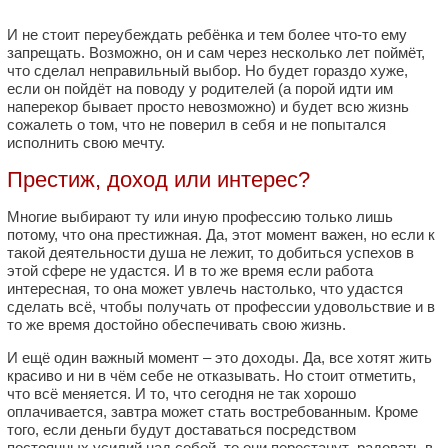
И не стоит переубеждать ребёнка и тем более что-то ему
запрещать. Возможно, он и сам через несколько лет поймёт,
что сделал неправильный выбор. Но будет гораздо хуже,
если он пойдёт на поводу у родителей (а порой идти им
наперекор бывает просто невозможно) и будет всю жизнь
сожалеть о том, что не поверил в себя и не попытался
исполнить свою мечту.
Престиж, доход или интерес?
Многие выбирают ту или иную профессию только лишь
потому, что она престижная. Да, этот момент важен, но если к
такой деятельности душа не лежит, то добиться успехов в
этой сфере не удастся. И в то же время если работа
интересная, то она может увлечь настолько, что удастся
сделать всё, чтобы получать от профессии удовольствие и в
то же время достойно обеспечивать свою жизнь.
И ещё один важный момент – это доходы. Да, все хотят жить
красиво и ни в чём себе не отказывать. Но стоит отметить,
что всё меняется. И то, что сегодня не так хорошо
оплачивается, завтра может стать востребованным. Кроме
того, если деньги будут доставаться посредством
постоянных усилий над собой, то они перестанут радовать в