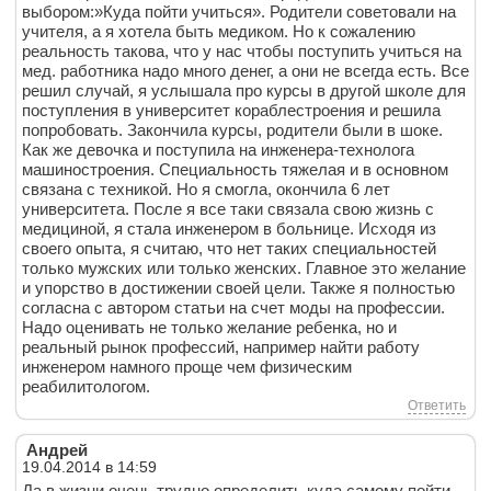
выбором:»Куда пойти учиться». Родители советовали на
учителя, а я хотела быть медиком. Но к сожалению
реальность такова, что у нас чтобы поступить учиться на
мед. работника надо много денег, а они не всегда есть. Все
решил случай, я услышала про курсы в другой школе для
поступления в университет кораблестроения и решила
попробовать. Закончила курсы, родители были в шоке.
Как же девочка и поступила на инженера-технолога
машиностроения. Специальность тяжелая и в основном
связана с техникой. Но я смогла, окончила 6 лет
университета. После я все таки связала свою жизнь с
медициной, я стала инженером в больнице. Исходя из
своего опыта, я считаю, что нет таких специальностей
только мужских или только женских. Главное это желание
и упорство в достижении своей цели. Также я полностью
согласна с автором статьи на счет моды на профессии.
Надо оценивать не только желание ребенка, но и
реальный рынок профессий, например найти работу
инженером намного проще чем физическим
реабилитологом.
Ответить
Андрей
19.04.2014 в 14:59
Да в жизни очень трудно определить куда самому пойти