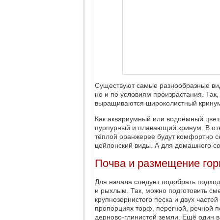
Существуют самые разнообразные виды
но и по условиям произрастания. Так
выращиваются широколистный кринум
Как аквариумный или водоёмный цвето
пурпурный и плавающий кринум. В отк
тёплой оранжерее будут комфортно се
цейлонский виды. А для домашнего с
Почва и размещение го
Для начала следует подобрать подхо
и рыхлым. Так, можно подготовить сме
крупнозернистого песка и двух часте
пропорциях торф, перегной, речной п
дерново-глинистой земли. Ещё один в