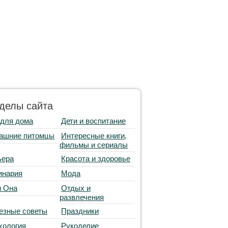
делы сайта
 для дома
Дети и воспитание
ашние питомцы
Интересные книги,
фильмы и сериалы
ьера
Красота и здоровье
инария
Мода
и Она
Отдых и
развлечения
езные советы
Праздники
хология
Рукоделие