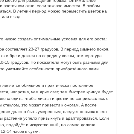
ее место для размещения горшка. Оптимальное
и восточном окне, если таковое имеется. В любом
ться. В летний период можно переместить цветок на
 или в сад.
го нужно создать оптимальные условия для его роста:
а составляет 23-27 градусов. В период зимнего покоя,
 октябре и длится по середину весны, температура
0-15 градусов. Но показатели могут быть разными для
 что учитывайте особенности приобретённого вами
 является обильное и практически постоянное
тся, напротив, чем ярче свет, тем быстрее кринум будет
жно следить, чтобы листья и цветки не соприкасались с
стеклом, это может привести к ожогам. А после
щение должно быть умеренным, следует повышать его
ы растение успело привыкнуть и адаптироваться. Если
но, подойдёт и искусственный, но лампа должна
12-14 часов в сутки.