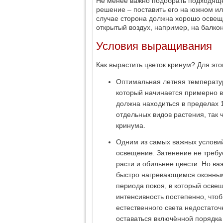
Не менее важно подобрать подходящ
решение – поставить его на южном ил
случае сторона должна хорошо освеща
открытый воздух, например, на балкон
Условия выращивания
Как вырастить цветок кринум? Для это
Оптимальная летняя температур
который начинается примерно в
должна находиться в пределах 1
отдельных видов растения, так
кринума.
Одним из самых важных условий
освещение. Затенение не требуе
расти и обильнее цвести. Но ва
быстро нагревающимся оконным 
периода покоя, в который осве
интенсивность постепенно, чтоб
естественного света недостаточ
оставаться включённой порядка 