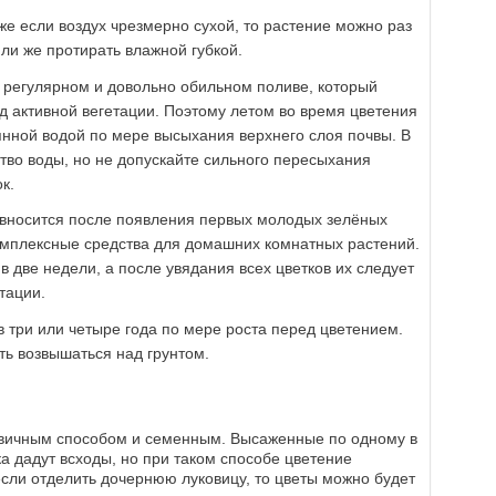
 же если воздух чрезмерно сухой, то растение можно раз
ли же протирать влажной губкой.
 регулярном и довольно обильном поливе, который
д активной вегетации. Поэтому летом во время цветения
янной водой по мере высыхания верхнего слоя почвы. В
тво воды, но не допускайте сильного пересыхания
к.
 вносится после появления первых молодых зелёных
омплексные средства для домашних комнатных растений.
 две недели, а после увядания всех цветков их следует
тации.
 три или четыре года по мере роста перед цветением.
ть возвышаться над грунтом.
вичным способом и семенным. Высаженные по одному в
а дадут всходы, но при таком способе цветение
 если отделить дочернюю луковицу, то цветы можно будет