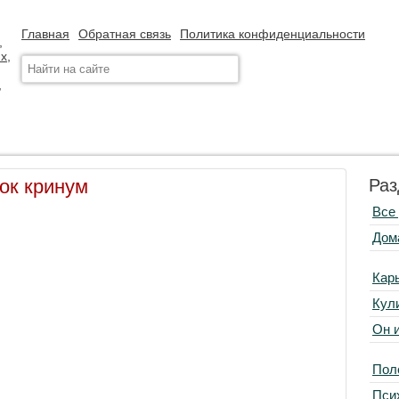
Главная
Обратная связь
Политика конфиденциальности
ок кринум
Раз
Все
Дом
Кар
Кул
Он 
Пол
Пси