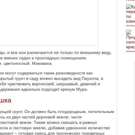
, и все они различаются не только по внешнему виду,
, в зимних садах и прохладных помещениях
, цветоносный, Макована.
к могут содержаться такие разновидности как
рытый грунт в саду можно высадить вид Пауэлла, в
бя чувствовать виргинский, шершавый, девичий и
одержания идеально подходит кринум Мура.
ршка
дящий грунт. Он должен быть плодородным, питательным
сь из двух частей дерновой земли, части
й листовой земли. Также можно смешать в равных
есок и листовую землю, добавив удвоенное количество
ариант – готовая смесь для тропических луковичных