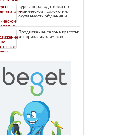
личность без таблеток (методы
ДПДГ и КПТ)
Курсы переподготовки по
клинической психологии:
окупаемость обучения и
средние зарплаты
специалистов в 2026 году
Продвижение салона красоты:
как привлечь клиентов