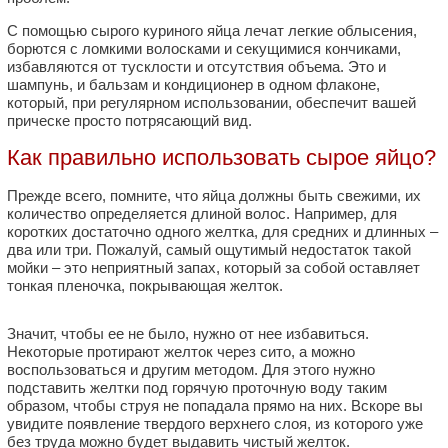
С помощью сырого куриного яйца лечат легкие облысения,
борются с ломкими волосками и секущимися кончиками,
избавляются от тусклости и отсутствия объема. Это и
шампунь, и бальзам и кондиционер в одном флаконе,
который, при регулярном использовании, обеспечит вашей
прическе просто потрясающий вид.
Как правильно использовать сырое яйцо?
Прежде всего, помните, что яйца должны быть свежими, их
количество определяется длиной волос. Например, для
коротких достаточно одного желтка, для средних и длинных –
два или три. Пожалуй, самый ощутимый недостаток такой
мойки – это неприятный запах, который за собой оставляет
тонкая пленочка, покрывающая желток.
Значит, чтобы ее не было, нужно от нее избавиться.
Некоторые протирают желток через сито, а можно
воспользоваться и другим методом. Для этого нужно
подставить желтки под горячую проточную воду таким
образом, чтобы струя не попадала прямо на них. Вскоре вы
увидите появление твердого верхнего слоя, из которого уже
без труда можно будет выдавить чистый желток.