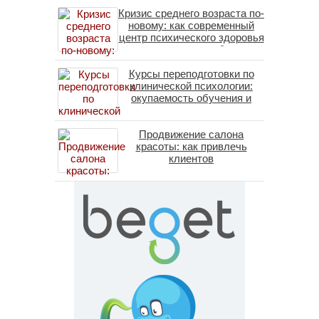
Кризис среднего возраста по-
новому: как современный
центр психического здоровья
помогает пересобрать
личность без таблеток
Курсы переподготовки по
(методы ДПДГ и КПТ)
клинической психологии:
окупаемость обучения и
средние зарплаты
специалистов в 2026 году
Продвижение салона
красоты: как привлечь
клиентов