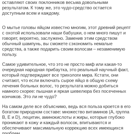
оставляют своих поклонников весьма довольными
результатом. К тому же, это чудо-средство остается
доступным всем и каждому.
О мытье головы яйцом известно многим, этот древний рецепт
с охотой использовали наши бабушки, о нем много пишут и
говорят, вероятно, заслужено. Заменив этим средством
обычный шампунь, вы сможете сэкономить немалые
средства, а также подарить своим волосам – незаменимую
пользу.
Самое удивительное, что это не просто миф или какая-то
очередная народная прибаутка, это реальный научный факт,
который подтверждают все трихологи мира. Кстати, они
считают, что если включать сырое яйцо в общую схему
лечения больных волос, то результата можно добиться
намного скорее: пышная и яркая шевелюра без посеченных
кончиков. Это ли не чудо?
На самом деле все объяснимо, ведь вся польза кроется в его
богатом природном составе: множество витаминов (А, группа
В, Е и D), лецитин, аминокислоты и жиры, которые глубоко
проникают в кожу и каждый волосок, впитываются и
обеспечивают максимальную коррекцию всех имеющихся
проблем.