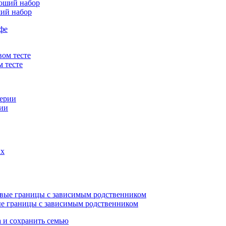
ший набор
 тесте
рии
е границы с зависимым родственником