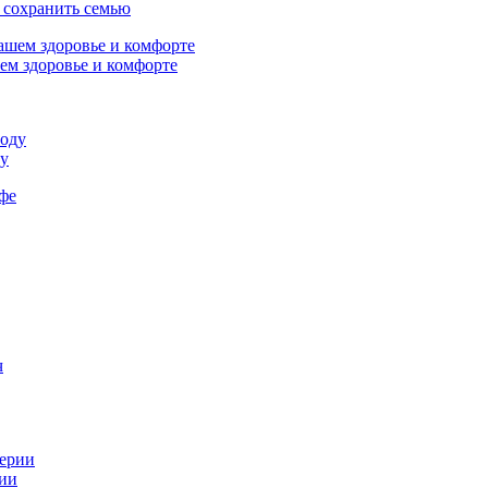
и сохранить семью
ем здоровье и комфорте
ду
ч
рии