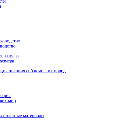
ы
оводство
размера
вших мир
 и полезные материалы