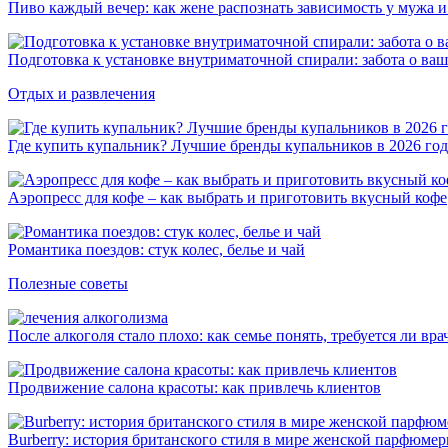
Пиво каждый вечер: как жене распознать зависимость у мужа 
Подготовка к установке внутриматочной спирали: забота о ваш
Отдых и развлечения
Где купить купальник? Лучшие бренды купальников в 2026 го
Аэропресс для кофе – как выбрать и приготовить вкусный кофе
Романтика поездов: стук колес, белье и чай
Полезные советы
После алкоголя стало плохо: как семье понять, требуется ли вра
Продвижение салона красоты: как привлечь клиентов
Burberry: история британского стиля в мире женской парфюме