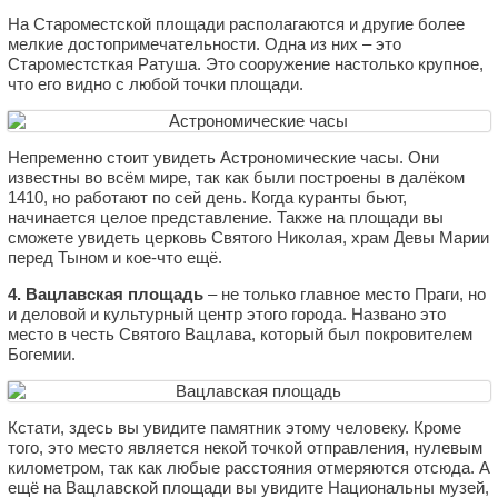
На Староместской площади располагаются и другие более
мелкие достопримечательности. Одна из них – это
Староместсткая Ратуша. Это сооружение настолько крупное,
что его видно с любой точки площади.
Непременно стоит увидеть Астрономические часы. Они
известны во всём мире, так как были построены в далёком
1410, но работают по сей день. Когда куранты бьют,
начинается целое представление. Также на площади вы
сможете увидеть церковь Святого Николая, храм Девы Марии
перед Тыном и кое-что ещё.
4. Вацлавская площадь
– не только главное место Праги, но
и деловой и культурный центр этого города. Названо это
место в честь Святого Вацлава, который был покровителем
Богемии.
Кстати, здесь вы увидите памятник этому человеку. Кроме
того, это место является некой точкой отправления, нулевым
километром, так как любые расстояния отмеряются отсюда. А
ещё на Вацлавской площади вы увидите Национальны музей,