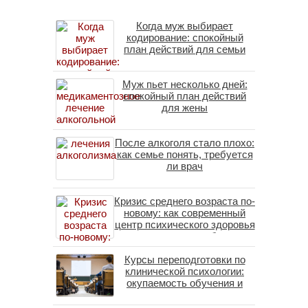
Когда муж выбирает
кодирование: спокойный
план действий для семьи
Муж пьет несколько дней:
спокойный план действий
для жены
После алкоголя стало плохо:
как семье понять, требуется
ли врач
Кризис среднего возраста по-
новому: как современный
центр психического здоровья
помогает пересобрать
личность без таблеток
Курсы переподготовки по
(методы ДПДГ и КПТ)
клинической психологии:
окупаемость обучения и
средние зарплаты
специалистов в 2026 году