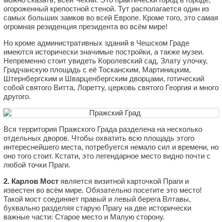
огороженный крепостной стеной. Тут располагается один из
самых больших замков во всей Европе. Кроме того, это самая
огромная резиденция президента во всём мире!
Но кроме административных зданий в Чешском Граде
имеются исторически значимые постройки, а также музеи.
Непременно стоит увидеть Королевский сад, Злату улочку,
Градчанскую площадь с её Тосканским, Мартиницким,
Штернбергским и Шварценбергским дворцами, готический
собой святого Витта, Лоретту, церковь святого Георгия и много
другого.
Вся территория Пражского Града разделена на несколько
отдельных дворов. Чтобы охватить всю площадь этого
интереснейшего места, потребуется немало сил и времени, но
оно того стоит. Кстати, это легендарное место видно почти с
любой точки Праги.
2. Карлов Мост
является визитной карточкой Праги и
известен во всём мире. Обязательно посетите это место!
Такой мост соединяет правый и левый берега Влтавы,
буквально разделяя старую Прагу на две исторически
важные части: Старое место и Малую сторону.