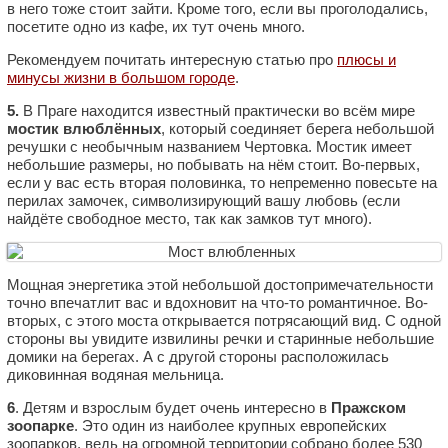
в него тоже стоит зайти. Кроме того, если вы проголодались,
посетите одно из кафе, их тут очень много.
Рекомендуем почитать интересную статью про
плюсы и
минусы жизни в большом городе
.
5.
В Праге находится известный практически во всём мире
мостик влюблённых
, который соединяет берега небольшой
речушки с необычным названием Чертовка. Мостик имеет
небольшие размеры, но побывать на нём стоит. Во-первых,
если у вас есть вторая половинка, то непременно повесьте на
перилах замочек, символизирующий вашу любовь (если
найдёте свободное место, так как замков тут много).
Мощная энергетика этой небольшой достопримечательности
точно впечатлит вас и вдохновит на что-то романтичное. Во-
вторых, с этого моста открывается потрясающий вид. С одной
стороны вы увидите извилины речки и старинные небольшие
домики на берегах. А с другой стороны расположилась
диковинная водяная мельница.
6
. Детям и взрослым будет очень интересно в
Пражском
зоопарке
. Это один из наиболее крупных европейских
зоопарков, ведь на огромной территории собрано более 530