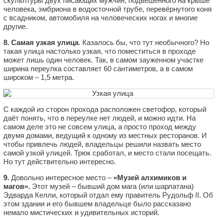
скульптуры двух писающих мужчин, подвешенного на крыше
человека, эмбриона в водосточной трубе, перевёрнутого коня
с всадником, автомобиля на человеческих ногах и многие
другие.
8. Самая узкая улица
. Казалось бы, что тут необычного? Но
такая улица настолько узкая, что поместиться в проходе
может лишь один человек. Так, в самом зауженном участке
ширина переулка составляет 60 сантиметров, а в самом
широком – 1,5 метра.
С каждой из сторон прохода расположен светофор, который
даёт понять, что в переулке нет людей, и можно идти. На
самом деле это не совсем улица, а просто проход между
двумя домами, ведущий к одному из местных ресторанов. И
чтобы привлечь людей, владельцы решили назвать место
самой узкой улицей. Трюк сработал, и место стали посещать.
Но тут действительно интересно.
9.
Довольно интересное место –
«Музей алхимиков и
магов».
Этот музей – бывший дом мага (или шарлатана)
Эдварда Келли, который отдал ему правитель Рудольф II. Об
этом здании и его бывшем владельце было рассказано
немало мистических и удивительных историй.