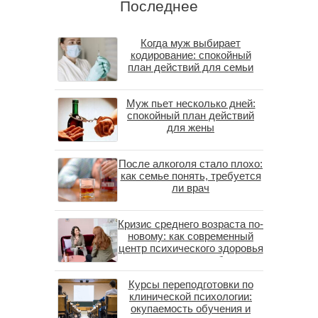
Последнее
Когда муж выбирает
кодирование: спокойный
план действий для семьи
Муж пьет несколько дней:
спокойный план действий
для жены
После алкоголя стало плохо:
как семье понять, требуется
ли врач
Кризис среднего возраста по-
новому: как современный
центр психического здоровья
помогает пересобрать
личность без таблеток
Курсы переподготовки по
(методы ДПДГ и КПТ)
клинической психологии:
окупаемость обучения и