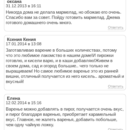
оксана
31.12.2013 в 16:11
Никогда дома не делала мармелад, но обожаю его очень.
Спасибо вам за совет. Пойду готовить мармелад. Джема
готового домашнего очень много.
Ответить
Ксения Кения
17.01.2014 в 13:08
Заготавливаю варение в больших количествах, потому
что это любимое лакомство в нашем доме!И пирожки
готовлю, и кисели варю, и в каши добавляю!Живем в
своем дома, сад и огород большие.. чего только не
выращиваем! Но самое любимое варенье это из ранней
вишни, отличный получается из него кисель.. ароматный и
вкусный!
Ответить
Елена
12.02.2014 в 15:16
Варенье можно добавлять в пирог, получается очень вкус,
и пирог благодаря варенью, приобретает карамельный
вкус. Главное, не жалеть варенья, добавить побольше,
чем одну чайную ложку.
Ответить