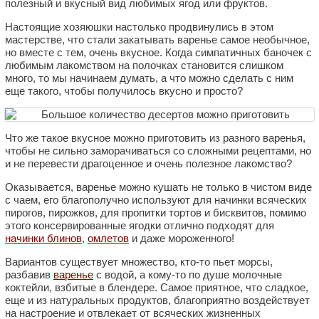
полезный и вкусный вид любимых ягод или фруктов.
Настоящие хозяюшки настолько продвинулись в этом
мастерстве, что стали закатывать варенье самое необычное,
но вместе с тем, очень вкусное. Когда симпатичных баночек с
любимым лакомством на полочках становится слишком
много, то мы начинаем думать, а что можно сделать с ним
еще такого, чтобы получилось вкусно и просто?
Что же такое вкусное можно приготовить из разного варенья,
чтобы не сильно заморачиваться со сложными рецептами, но
и не перевести драгоценное и очень полезное лакомство?
Оказывается, варенье можно кушать не только в чистом виде
с чаем, его благополучно используют для начинки всяческих
пирогов, пирожков, для пропитки тортов и бисквитов, помимо
этого консервированные ягодки отлично подходят для
начинки блинов
,
омлетов
и даже мороженного!
Вариантов существует множество, кто-то пьет морсы,
разбавив
варенье
с водой, а кому-то по душе молочные
коктейли, взбитые в блендере. Самое приятное, что сладкое,
еще и из натуральных продуктов, благоприятно воздействует
на настроение и отвлекает от всяческих жизненных