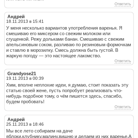
Ответить
Андрей
18.11.2013 в 15:41
У меня несколько вариантов употребления варенья. Я
смешиваю его миксером со свежим молоком или
сгущенкой. Режу дольками банан. Смешиваю с свежим
апельсиновым соком, разливаю по резиновым формочкам
и ставлю в морозилку. Смесь должна быть густой. В
жаркую погоду — это настоящее лакомство.
Ответить
Grandyose21
19.11.2013 в 00:39
Хмм, вполне неплохие идеи, я думаю, стоит показать эту
статью своей жене, пусть попробует реализовать что-
нибудь подобное тому, о чём пишется здесь, спасибо,
будем пробовать!
Ответить
Андрей
25.11.2013 в 18:46
Мы все лето собираем на даче
яблоки,клубнику,малину,вишню и делаем из них варенье.А