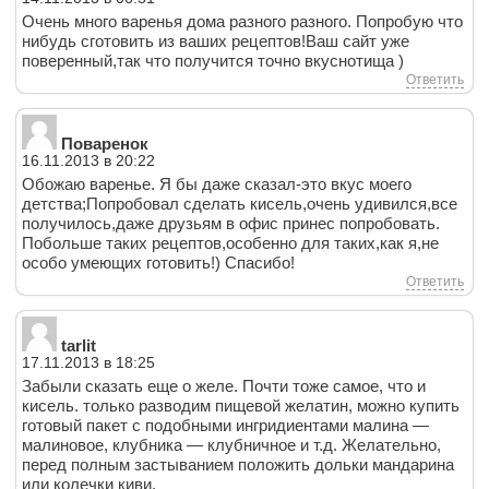
Очень много варенья дома разного разного. Попробую что
нибудь сготовить из ваших рецептов!Ваш сайт уже
поверенный,так что получится точно вкуснотища )
Ответить
Поваренок
16.11.2013 в 20:22
Обожаю варенье. Я бы даже сказал-это вкус моего
детства;Попробовал сделать кисель,очень удивился,все
получилось,даже друзьям в офис принес попробовать.
Побольше таких рецептов,особенно для таких,как я,не
особо умеющих готовить!) Спасибо!
Ответить
tarlit
17.11.2013 в 18:25
Забыли сказать еще о желе. Почти тоже самое, что и
кисель. только разводим пищевой желатин, можно купить
готовый пакет с подобными ингридиентами малина —
малиновое, клубника — клубничное и т.д. Желательно,
перед полным застыванием положить дольки мандарина
или колечки киви.