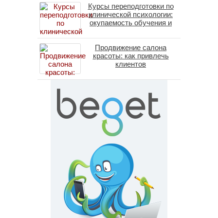
Курсы переподготовки по
(методы ДПДГ и КПТ)
клинической психологии:
окупаемость обучения и
средние зарплаты
специалистов в 2026 году
Продвижение салона
красоты: как привлечь
клиентов