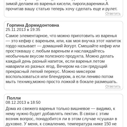
зимой делаем из варенья кисели, пироги,вареники.А
прочитав вашу статью теперь хочу сделать еще и рулет.
Ответить
Горпина Дормидонтовна
25.11.2013 в 19:35
Самое элементарное, что можно приготовить из варенья
— это кефир с вареньем, или, как моя внучка этот напиток
гордо называет — домашний йогурт. Смешайте кефир или
простоквашу с любым вареньем и наслаждайтесь
необычным вкусом полезного продукта. Можно делать
каждый день разный напиток, если варенья летом
наварили из разных ягод. Вечером на сон грядущий
прекрасный легкий перекус. Можно миксером
воспользоваться или блендером, а если лениво потом
мыть технику,можно просто ложкой в бокале размешать.
Ответить
Полли
08.12.2013 в 18:50
Дома из свежего варенья только вишневое — видимо, к
нему нужно будет добавлять пектин. В связи с этим
возник вопрос, понадобится ли в этом случае «сушка» в
духовке. У меня, к сожалению, температура ниже 150 не