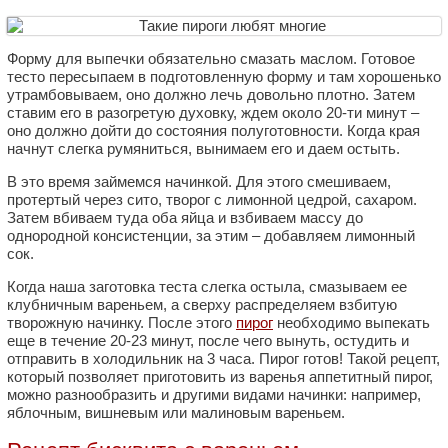
Форму для выпечки обязательно смазать маслом. Готовое
тесто пересыпаем в подготовленную форму и там хорошенько
утрамбовываем, оно должно лечь довольно плотно. Затем
ставим его в разогретую духовку, ждем около 20-ти минут –
оно должно дойти до состояния полуготовности. Когда края
начнут слегка румяниться, вынимаем его и даем остыть.
В это время займемся начинкой. Для этого смешиваем,
протертый через сито, творог с лимонной цедрой, сахаром.
Затем вбиваем туда оба яйца и взбиваем массу до
однородной консистенции, за этим – добавляем лимонный
сок.
Когда наша заготовка теста слегка остыла, смазываем ее
клубничным вареньем, а сверху распределяем взбитую
творожную начинку. После этого
пирог
необходимо выпекать
еще в течение 20-23 минут, после чего вынуть, остудить и
отправить в холодильник на 3 часа. Пирог готов! Такой рецепт,
который позволяет приготовить из варенья аппетитный пирог,
можно разнообразить и другими видами начинки: например,
яблочным, вишневым или малиновым вареньем.