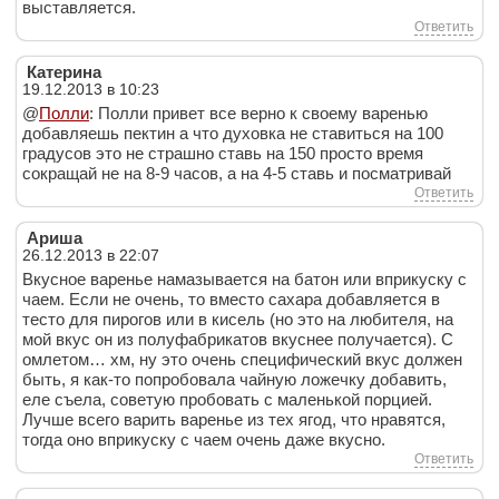
выставляется.
Ответить
Катерина
19.12.2013 в 10:23
@
Полли
: Полли привет все верно к своему варенью
добавляешь пектин а что духовка не ставиться на 100
градусов это не страшно ставь на 150 просто время
сокращай не на 8-9 часов, а на 4-5 ставь и посматривай
Ответить
Ариша
26.12.2013 в 22:07
Вкусное варенье намазывается на батон или вприкуску с
чаем. Если не очень, то вместо сахара добавляется в
тесто для пирогов или в кисель (но это на любителя, на
мой вкус он из полуфабрикатов вкуснее получается). С
омлетом… хм, ну это очень специфический вкус должен
быть, я как-то попробовала чайную ложечку добавить,
еле съела, советую пробовать с маленькой порцией.
Лучше всего варить варенье из тех ягод, что нравятся,
тогда оно вприкуску с чаем очень даже вкусно.
Ответить