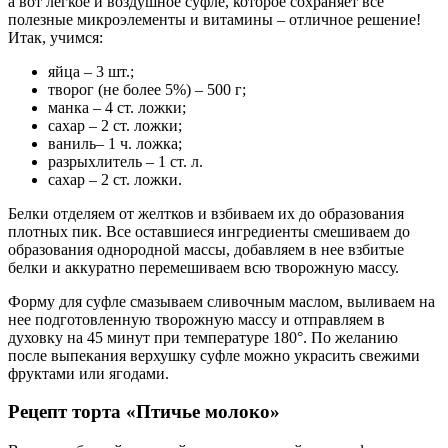
а вот легкое и воздушное суфле, которое сохраняет все
полезные микроэлементы и витамины – отличное решение!
Итак, учимся:
яйца – 3 шт.;
творог (не более 5%) – 500 г;
манка – 4 ст. ложки;
сахар – 2 ст. ложки;
ваниль– 1 ч. ложка;
разрыхлитель – 1 ст. л.
сахар – 2 ст. ложки.
Белки отделяем от желтков и взбиваем их до образования
плотных пик. Все оставшиеся ингредиенты смешиваем до
образования однородной массы, добавляем в нее взбитые
белки и аккуратно перемешиваем всю творожную массу.
Форму для суфле смазываем сливочным маслом, выливаем на
нее подготовленную творожную массу и отправляем в
духовку на 45 минут при температуре 180°. По желанию
после выпекания верхушку суфле можно украсить свежими
фруктами или ягодами.
Рецепт торта «Птичье молоко»