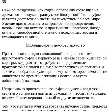
38
Нежное, воздушное, как будто наполовину состоящее из
ароматного воздуха, французское блюдо soufflé или суфле,
является достаточно известным лакомством во всем мире.
Умение приготовить это капризное, но одновременно
необыкновенно вкусное и практически невесомое, блюдо,
является своеобразной степенью высокого мастерства и
кулинарного таланта.
Практически ни один начинающий повар не сможет
приготовить суфле с первого раза в начале своей кулинарной
карьеры, ведь для этого требуются определенные
практические навыки и немалые теоретические познания, а
также своеобразное кулинарное «чутье», которое помогает не
ошибиться во времени взбивания белков и вкусах
добавляемой начинки.
Неправильно приготовленное суфле опадает и «садится»,
стоит его только вытащить из духовки, и, чтобы ты не делал,
вернуть блюду первоначальный вид уже не получится.
Тем, кто мечтает научиться готовить вкусное суфле, придется
немного потрудиться, а также изучить некоторые