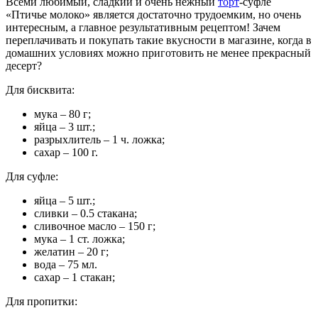
Всеми любимый, сладкий и очень нежный
торт
-суфле
«Птичье молоко» является достаточно трудоемким, но очень
интересным, а главное результативным рецептом! Зачем
переплачивать и покупать такие вкусности в магазине, когда в
домашних условиях можно приготовить не менее прекрасный
десерт?
Для бисквита:
мука – 80 г;
яйца – 3 шт.;
разрыхлитель – 1 ч. ложка;
сахар – 100 г.
Для суфле:
яйца – 5 шт.;
сливки – 0.5 стакана;
сливочное масло – 150 г;
мука – 1 ст. ложка;
желатин – 20 г;
вода – 75 мл.
сахар – 1 стакан;
Для пропитки: