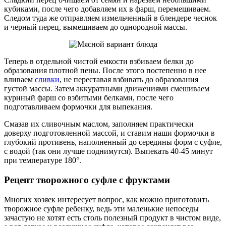
кубиками, после чего добавляем их в фарш, перемешиваем.
Следом туда же отправляем измельченный в блендере чеснок
и черный перец, вымешиваем до однородной массы.
Теперь в отдельной чистой емкости взбиваем белки до
образования плотной пены. После этого постепенно в нее
вливаем
сливки
, не переставая взбивать до образования
густой массы. Затем аккуратными движениями смешиваем
куриный фарш со взбитыми белками, после чего
подготавливаем формочки для выпекания.
Смазав их сливочным маслом, заполняем практически
доверху подготовленной массой, и ставим наши формочки в
глубокий противень, наполненный до середины форм с суфле,
с водой (так они лучше поднимутся). Выпекать 40-45 минут
при температуре 180°.
Рецепт творожного суфле с фруктами
Многих хозяек интересует вопрос, как можно приготовить
творожное суфле ребенку, ведь эти маленькие непоседы
зачастую не хотят есть столь полезный продукт в чистом виде,