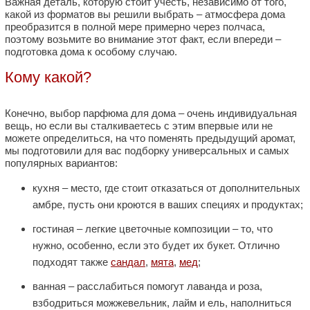
Важная деталь, которую стоит учесть, независимо от того,
какой из форматов вы решили выбрать – атмосфера дома
преобразится в полной мере примерно через полчаса,
поэтому возьмите во внимание этот факт, если впереди –
подготовка дома к особому случаю.
Кому какой?
Конечно, выбор парфюма для дома – очень индивидуальная
вещь, но если вы сталкиваетесь с этим впервые или не
можете определиться, на что поменять предыдущий аромат,
мы подготовили для вас подборку универсальных и самых
популярных вариантов:
кухня – место, где стоит отказаться от дополнительных
амбре, пусть они кроются в ваших специях и продуктах;
гостиная – легкие цветочные композиции – то, что
нужно, особенно, если это будет их букет. Отлично
подходят также
сандал
,
мята
,
мед
;
ванная – расслабиться помогут лаванда и роза,
взбодриться можжевельник, лайм и ель, наполниться