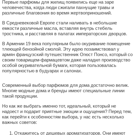
Первые парфюмы для жилищ появились еще на заре
человечества, когда люди сжигали пахнущие травы и
различные благовония во время жертвоприношений.
В Средневековой Европе стали наливать в небольшие
емкости различные масла, вставляя внутрь стебель
тростника, и расставляя в палатах императорских дворцов.
В Армении 19 века популярным было окуривание помещение
тлеющей бензойной смолой. Эту идею позаимствовал у
армян французский путешественник Огюст Понсо, который со
своим товарищем-фармацевтом даже наладил производство
особой окуривательной бумаги, которая пользовалась
популярностью в будуарах и салонах.
Современный выбор парфюмов для дома достаточно велик.
Многие модные дома и бренды имеют специальные линии
такой продукции.
Но как же выбрать именно тот, идеальный, который не
надоест и подарит приятные эмоции и ощущения? Перед тем,
как перейти к особенностям выбора, у нас есть несколько
важных советов:
Откажитесь от дешевых ароматизаторов. Они имеют