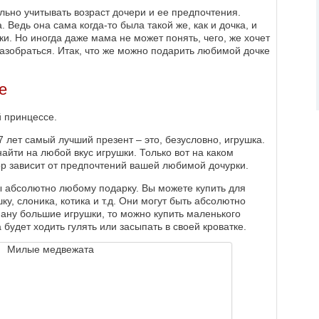
ьно учитывать возраст дочери и ее предпочтения.
 Ведь она сама когда-то была такой же, как и дочка, и
ки. Но иногда даже мама не может понять, чего, же хочет
азобраться. Итак, что же можно подарить любимой дочке
е
й принцессе.
7 лет самый лучший презент – это, безусловно, игрушка.
айти на любой вкус игрушки. Только вот на каком
р зависит от предпочтений вашей любимой дочурки.
ы абсолютно любому подарку. Вы можете купить для
у, слоника, котика и т.д. Они могут быть абсолютно
ману большие игрушки, то можно купить маленького
будет ходить гулять или засыпать в своей кроватке.