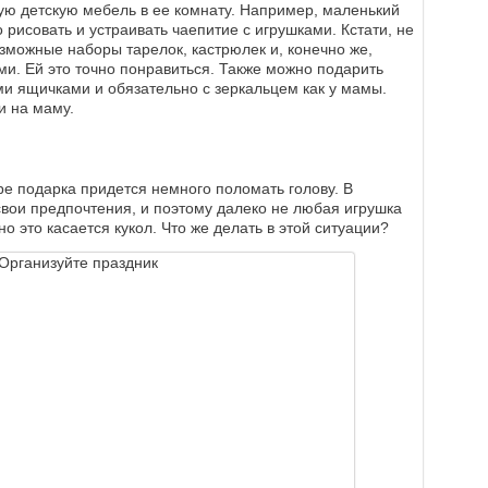
ую детскую мебель в ее комнату. Например, маленький
о рисовать и устраивать чаепитие с игрушками. Кстати, не
озможные наборы тарелок, кастрюлек и, конечно же,
и. Ей это точно понравиться. Также можно подарить
ми ящичками и обязательно с зеркальцем как у мамы.
и на маму.
ре подарка придется немного поломать голову. В
ь свои предпочтения, и поэтому далеко не любая игрушка
о это касается кукол. Что же делать в этой ситуации?