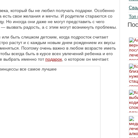
Сва
овека, который бы не любил получать подарки. Особенно
а есть свои желания и мечты. И родители стараются со
Топ 
у. Но иногда они даже не могут представить с чего
По
 — вызвать радость, а с этим могут возникнуть проблемы.
 или быть слишком детским, когда подросток считает
стро растут и с каждым новым днем рождением их вкусы
меняться. Поэтому очень важно в любом возрасте иметь
обы всегда быть в курсе всех увлечений ребенка и его
те выбрать именно тот
подарок
, о котором он мечтает.