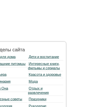
делы сайта
 для дома
Дети и воспитание
ашние питомцы
Интересные книги,
фильмы и сериалы
ьера
Красота и здоровье
инария
Мода
и Она
Отдых и
развлечения
езные советы
Праздники
хология
Рукоделие