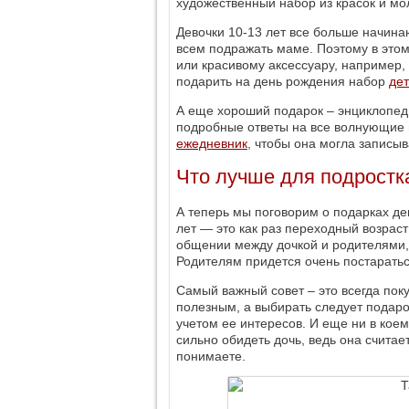
художественный набор из красок и мо
Девочки 10-13 лет все больше начина
всем подражать маме. Поэтому в этом
или красивому аксессуару, например, 
подарить на день рождения набор
дет
А еще хороший подарок – энциклопеди
подробные ответы на все волнующие 
ежедневник
, чтобы она могла записыв
Что лучше для подростк
А теперь мы поговорим о подарках дев
лет — это как раз переходный возраст
общении между дочкой и родителями,
Родителям придется очень постараться
Самый важный совет – это всегда поку
полезным, а выбирать следует подарок
учетом ее интересов. И еще ни в кое
сильно обидеть дочь, ведь она считает
понимаете.