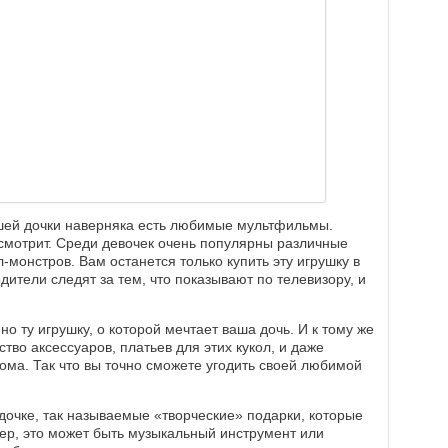
ашей дочки наверняка есть любимые мультфильмы.
смотрит. Среди девочек очень популярны различные
л-монстров. Вам останется только купить эту игрушку в
дители следят за тем, что показывают по телевизору, и
о ту игрушку, о которой мечтает ваша дочь. И к тому же
тво аксессуаров, платьев для этих кукол, и даже
ма. Так что вы точно сможете угодить своей любимой
дочке, так называемые «творческие» подарки, которые
ер, это может быть музыкальный инструмент или