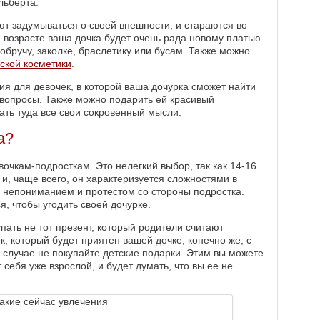
льберта.
ют задумываться о своей внешности, и стараются во
 возрасте ваша дочка будет очень рада новому платью
обручу, заколке, браслетику или бусам. Также можно
ской косметики
.
я для девочек, в которой ваша дочурка сможет найти
вопросы. Также можно подарить ей красивый
ать туда все свои сокровенный мысли.
а?
очкам-подросткам. Это нелегкий выбор, так как 14-16
 и, чаще всего, он характеризуется сложностями в
 непониманием и протестом со стороны подростка.
, чтобы угодить своей дочурке.
пать не тот презент, который родители считают
, который будет приятен вашей дочке, конечно же, с
м случае не покупайте детские подарки. Этим вы можете
 себя уже взрослой, и будет думать, что вы ее не