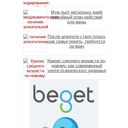
Муж пьет несколько дней:
спокойный план действий
для жены
После алкоголя стало плохо:
как семье понять, требуется
ли врач
Кризис среднего возраста по-
новому: как современный
центр психического здоровья
помогает пересобрать
личность без таблеток
(методы ДПДГ и КПТ)