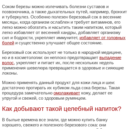
Соком березы можно излечивать болезни суставов и
позвоночника, а также дыхательных путей, например, бронхит
и туберкулез. Особенно полезен березовый сок в весенние
месяцы, когда организм ослаблен и требует витаминов, его
легко можно обогатить и насытить таким напитком, который
легко избавляет от весенней хандры, добавляет организму
сил и бодрости, укрепляет иммунитет,
избавляет от головных
болей
и существенно улучшает общее состояние.
Березовый сок используют не только в народной медицине,
но и в косметологии: он неплохо предотвращает
выпадение
волос
, укрепляет и питает их, после нескольких недель
применения шевелюра превращается в здоровые и сияющие
локоны.
Можно применять данный продукт для кожи лица и шеи:
достаточно протирать их кубиком льда сока березы. Такая
процедура замечательно
омолаживает
кожу, делает ее
упругой и свежей, со здоровым румянцем.
Как добывают такой целебный напиток?
В былые времена все знали, где можно купить банку
хорошего, свежего и полезного березового сока: они