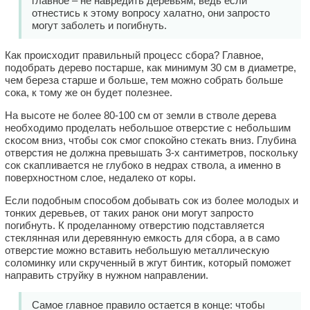
главное – не навредить деревьям, ведь если
отнестись к этому вопросу халатно, они запросто
могут заболеть и погибнуть.
Как происходит правильный процесс сбора? Главное,
подобрать дерево постарше, как минимум 30 см в диаметре,
чем береза старше и больше, тем можно собрать больше
сока, к тому же он будет полезнее.
На высоте не более 80-100 см от земли в стволе дерева
необходимо проделать небольшое отверстие с небольшим
скосом вниз, чтобы сок смог спокойно стекать вниз. Глубина
отверстия не должна превышать 3-х сантиметров, поскольку
сок скапливается не глубоко в недрах ствола, а именно в
поверхностном слое, недалеко от коры.
Если подобным способом добывать сок из более молодых и
тонких деревьев, от таких ранок они могут запросто
погибнуть. К проделанному отверстию подставляется
стеклянная или деревянную емкость для сбора, а в само
отверстие можно вставить небольшую металлическую
соломинку или скрученный в жгут бинтик, который поможет
направить струйку в нужном направлении.
Самое главное правило остается в конце: чтобы