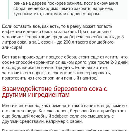
ранка на дереве поскорее зажила, после окончания
сбора, ее необходимо чем-то закрыть, например,
кусочком мха, воском или садовым варом.
Если оставить все, как есть, то в ранку может попасть
инфекция и дерево быстро зачахнет. При правильных
условиях эксплуатации средняя береза способна дать до 3
литров сока, а за 1 сезон – до 200 л такого волшебного
эликсира!
Вот так и происходит процесс сбора, стоит еще отметить, что
сок не способен хранится слишком долго, уже после 2-3 дней
в холодильнике он начнет бродить. Если вы хотите
заготовить его впрок, то сок можно законсервировать,
приготовить из него сироп или пенный напиток.
Взаимодействие березового сока с
другими ингредиентам
Многим интересно, как применять такой напиток еще, помимо
его свежего вида. Как оказалось, березовый сок приобретает
еще больший лечебный эффект, если его смешивать с
другими средствами, например с хвоей.
В подогретый березовый сок добавляют побеги хвои, готовят