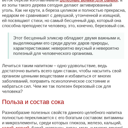
из золы такого дерева сегодня делают активированный
уголь. Как ни крути, а береза целиком и полностью прекрасна,
недаром ее сравнивают с девушкой, утонченной и изящной,
ей посвящают стихи, но самый бесценный дар, который она
способна преподнести человеку, это, конечно, березовый сок.
Этот бесценный эликсир обладают двумя важными и,
выделяющими его среди других даров природы,
характеристиками: невероятно вкусный и невероятно
полезный для человеческого организма.
Лечиться таким напитком – одно удовольствие, ведь
достаточно выпить всего один стакан, чтобы насытить свой
организм ценными веществами и избавиться от многих
заболеваний, поправить психологическое состояние и
набраться сил. Чем же так полезен березовый сок для
человека?
Польза и состав сока
Разнообразие полезных свойств данного целебного напитка
полностью перекликается с его богатым составом: витамины
и микроэлементы, среди которых глюкоза, железо, кальций,
калий, магний
, барий, марганец, титан, медь и многие другие!