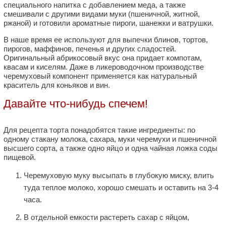
специального напитка с добавлением меда, а также
смешивали с другими видами муки (пшеничной, житной,
ржаной) и готовили ароматные пироги, шанежки и ватрушки.
В наше время ее используют для выпечки блинов, тортов,
пирогов, маффинов, печенья и других сладостей.
Оригинальный абрикосовый вкус она придает компотам,
квасам и киселям. Даже в ликероводочном производстве
черемуховый компонент применяется как натуральный
краситель для коньяков и вин.
Давайте что-нибудь спечем!
Для рецепта торта понадобятся такие ингредиенты: по
одному стакану молока, сахара, муки черемухи и пшеничной
высшего сорта, а также одно яйцо и одна чайная ложка соды
пищевой.
Черемуховую муку высыпать в глубокую миску, влить
туда теплое молоко, хорошо смешать и оставить на 3-4
часа.
В отдельной емкости растереть сахар с яйцом,