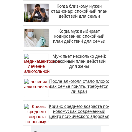
Когда близкому нужен
стационар: спокойный план
действий для семьи
Когда муж выбирает
кодирование: спокойный
план действий для семьи
Муж пьет несколько дней:
спокойный план действий
для жены
После алкоголя стало плохо:
как семье понять, требуется
ли врач
Кризис среднего возраста по-
новому: как современный
центр психического здоровья
помогает пересобрать
личность без таблеток
(методы ДПДГ и КПТ)