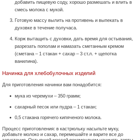
добавить пищевую соду, хорошо размешать и влить в
смесь молока с мукой.
Готовую массу вылить на противень и выпекать в
духовке в течение получаса.
Корж вытащить с духовки, дать время для остывания,
разрезать пополам и намазать сметанным кремом
(сметана ‒ 1 стакан + сахар ‒ 3 ст.л. + щепотка
ванилина).
Начинка для хлебобулочных изделий
Для приготовления начинки вам понадобится:
мука из черемухи – 350 грамм;
сахарный песок или пудра – 1 стакан;
0,5 стакана горячего кипяченого молока.
Процесс приготовления: в кастрюльку насыпьте муку,
добавьте молоко и сахар, перемешайте и варите все до
загустения. Остывшей массой рекомендуем начинять торты,