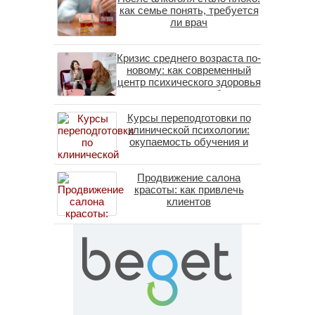
как семье понять, требуется
ли врач
Кризис среднего возраста по-
новому: как современный
центр психического здоровья
помогает пересобрать
личность без таблеток
Курсы переподготовки по
(методы ДПДГ и КПТ)
клинической психологии:
окупаемость обучения и
средние зарплаты
специалистов в 2026 году
Продвижение салона
красоты: как привлечь
клиентов