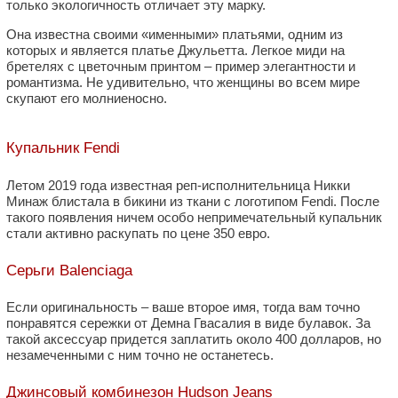
только экологичность отличает эту марку.
Она известна своими «именными» платьями, одним из
которых и является платье Джульетта. Легкое миди на
бретелях с цветочным принтом – пример элегантности и
романтизма. Не удивительно, что женщины во всем мире
скупают его молниеносно.
Купальник Fendi
Летом 2019 года известная реп-исполнительница Никки
Минаж блистала в бикини из ткани с логотипом Fendi. После
такого появления ничем особо непримечательный купальник
стали активно раскупать по цене 350 евро.
Серьги Balenciaga
Если оригинальность – ваше второе имя, тогда вам точно
понравятся сережки от Демна Гвасалия в виде булавок. За
такой аксессуар придется заплатить около 400 долларов, но
незамеченными с ним точно не останетесь.
Джинсовый комбинезон Hudson Jeans