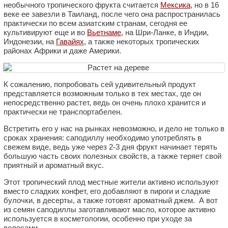
необычного тропического фрукта считается
Мексика
, но в 16
веке ее завезли в Таиланд, после чего она распространилась
практически по всем азиатским странам, сегодня ее
культивируют еще и во
Вьетнаме
, на Шри-Ланке, в Индии,
Индонезии, на
Гавайях
, а также некоторых тропических
районах Африки и даже Америки.
К сожалению, попробовать сей удивительный продукт
представляется возможным только в тех местах, где он
непосредственно растет, ведь он очень плохо хранится и
практически не транспортабелен.
Встретить его у нас на рынках невозможно, и дело не только в
сроках хранения: саподиллу необходимо употреблять в
свежем виде, ведь уже через 2-3 дня фрукт начинает терять
большую часть своих полезных свойств, а также теряет свой
приятный и ароматный вкус.
Этот тропический плод местные жители активно используют
вместо сладких конфет, его добавляют в пироги и сладкие
булочки, в десерты, а также готовят ароматный джем. А вот
из семян саподиллы заготавливают масло, которое активно
используется в косметологии, особенно при уходе за
волосами.