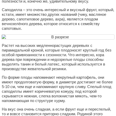
полезности и, конечно же, удивительному вкусу.
Саподилла – это очень интересный и вкусный фрукт, который,
кстати, имеет множество других названий (чику, масляное
дерево, сапотиловое дерево, ахра), является плодом
вечнозелёного дерева, которое относится к семейству
сапотовых.
Растет на высоких медленнорастущих деревьях с
пирамидальной кроной, которые плодоносят круглый год без
особой привязанности к сезонности. Что интересно, кора
дерева при повреждении и недозрелые плоды способны
выделять танин и белый латекс, который используется в
производстве жевательной резинки.
По форме плоды напоминают некрупный картофель, они
имеют продолговатую форму, в диаметре достигают не более
5-10 см, чем еще и напоминают крупную сливу. Спелый плод
саподиллы имеет коричневатую кожуру, под которой
скрывается нежная, слегка волокнистая мякоть, чем-то
напоминающая по структуре хурму.
На вкус она очень сладкая, а если фрукт еще и переспелый,
то и вовсе становится приторно сладким. Родиной этого