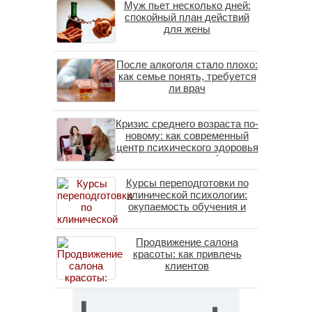
Муж пьет несколько дней:
спокойный план действий
для жены
После алкоголя стало плохо:
как семье понять, требуется
ли врач
Кризис среднего возраста по-
новому: как современный
центр психического здоровья
помогает пересобрать
личность без таблеток
Курсы переподготовки по
(методы ДПДГ и КПТ)
клинической психологии:
окупаемость обучения и
средние зарплаты
специалистов в 2026 году
Продвижение салона
красоты: как привлечь
клиентов