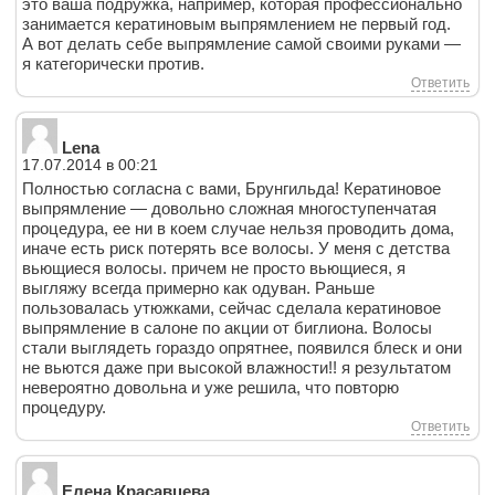
это ваша подружка, например, которая профессионально
занимается кератиновым выпрямлением не первый год.
А вот делать себе выпрямление самой своими руками —
я категорически против.
Ответить
Lena
17.07.2014 в 00:21
Полностью согласна с вами, Брунгильда! Кератиновое
выпрямление — довольно сложная многоступенчатая
процедура, ее ни в коем случае нельзя проводить дома,
иначе есть риск потерять все волосы. У меня с детства
вьющиеся волосы. причем не просто вьющиеся, я
выгляжу всегда примерно как одуван. Раньше
пользовалась утюжками, сейчас сделала кератиновое
выпрямление в салоне по акции от биглиона. Волосы
стали выглядеть гораздо опрятнее, появился блеск и они
не вьются даже при высокой влажности!! я результатом
невероятно довольна и уже решила, что повторю
процедуру.
Ответить
Елена Красавцева