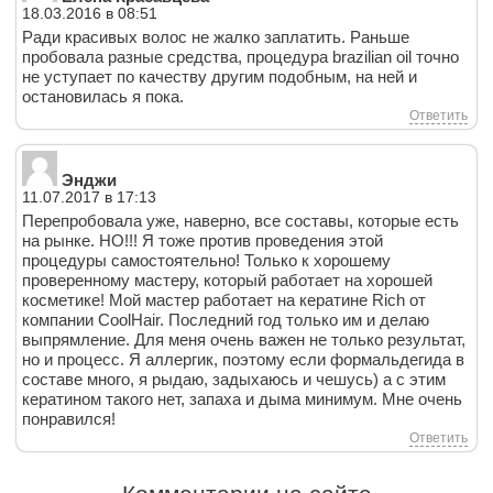
18.03.2016 в 08:51
Ради красивых волос не жалко заплатить. Раньше
пробовала разные средства, процедура brazilian oil точно
не уступает по качеству другим подобным, на ней и
остановилась я пока.
Ответить
Энджи
11.07.2017 в 17:13
Перепробовала уже, наверно, все составы, которые есть
на рынке. НО!!! Я тоже против проведения этой
процедуры самостоятельно! Только к хорошему
проверенному мастеру, который работает на хорошей
косметике! Мой мастер работает на кератине Rich от
компании CoolHair. Последний год только им и делаю
выпрямление. Для меня очень важен не только результат,
но и процесс. Я аллергик, поэтому если формальдегида в
составе много, я рыдаю, задыхаюсь и чешусь) а с этим
кератином такого нет, запаха и дыма минимум. Мне очень
понравился!
Ответить