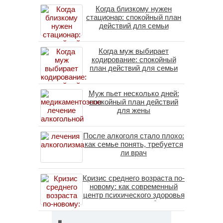
Когда близкому нужен
стационар: спокойный план
действий для семьи
Когда муж выбирает
кодирование: спокойный
план действий для семьи
Муж пьет несколько дней:
спокойный план действий
для жены
После алкоголя стало плохо:
как семье понять, требуется
ли врач
Кризис среднего возраста по-
новому: как современный
центр психического здоровья
помогает пересобрать
личность без таблеток
(методы ДПДГ и КПТ)