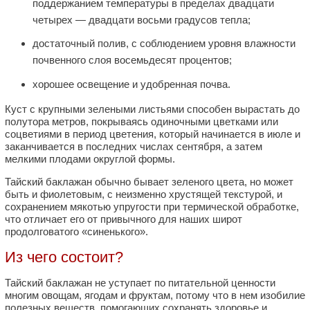
поддержанием температуры в пределах двадцати
четырех — двадцати восьми градусов тепла;
достаточный полив, с соблюдением уровня влажности
почвенного слоя восемьдесят процентов;
хорошее освещение и удобренная почва.
Куст с крупными зелеными листьями способен вырастать до
полутора метров, покрываясь одиночными цветками или
соцветиями в период цветения, который начинается в июле и
заканчивается в последних числах сентября, а затем
мелкими плодами округлой формы.
Тайский баклажан обычно бывает зеленого цвета, но может
быть и фиолетовым, с неизменно хрустящей текстурой, и
сохранением мякотью упругости при термической обработке,
что отличает его от привычного для наших широт
продолговатого «синенького».
Из чего состоит?
Тайский баклажан не уступает по питательной ценности
многим овощам, ягодам и фруктам, потому что в нем изобилие
полезных веществ, помогающих сохранять здоровье и