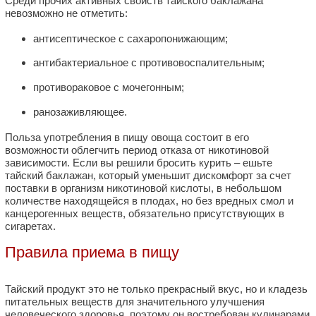
Среди прочих активных свойств тайского баклажана
невозможно не отметить:
антисептическое с сахаропонижающим;
антибактериальное с противовоспалительным;
противораковое с мочегонным;
ранозаживляющее.
Польза употребления в пищу овоща состоит в его
возможности облегчить период отказа от никотиновой
зависимости. Если вы решили бросить курить – ешьте
тайский баклажан, который уменьшит дискомфорт за счет
поставки в организм никотиновой кислоты, в небольшом
количестве находящейся в плодах, но без вредных смол и
канцерогенных веществ, обязательно присутствующих в
сигаретах.
Правила приема в пищу
Тайский продукт это не только прекрасный вкус, но и кладезь
питательных веществ для значительного улучшения
человеческого здоровья, поэтому он востребован кулинарами