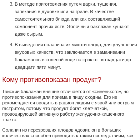
В методе приготовления путем варки, тушения,
запекания в духовке или на гриле. В качестве
самостоятельного блюда или как составляющий
компонент прочих яств. Яблочный баклажан кушают
даже сырым.
В выведении соланина из мякоти плода, для улучшения
вкусовых качеств, что заключается в замачивании
баклажанов в соленой воде на срок от пятнадцати до
двадцати пяти минут.
Кому противопоказан продукт?
Тайский баклажан внешне отличается от «синенького», но
противопоказания для приема в пищу сходны. Его не
рекомендуется вводить в рацион людям с язвой или острым
гастритом, потому что продукт богат клетчаткой,
провоцирующей активную работу желудочно-кишечного
тракта.
Соланин из перезревших плодов ядовит, он в больших
количествах способен приводить к таким последствиям, как