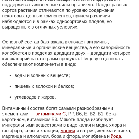
поддерживать жизненные силы организма. Плоды разных
сортов растения отличаются по уровню содержания
некоторых ценных компонентов, причем различия
наблюдаются и в рамках односортовых плодов, но
выращенных в отличных условиях.
Основной состав баклажана включает витамины,
минеральные и органические вещества, а его калорийность
колеблется в пределах двадцати двух – двадцати четырех
килокалорий на сто грамм продукта. Пищевую ценность
обеспечивают компоненты в виде:
воды и зольных веществ;
пищевых волокон и белков;
углеводов и жиров.
Витаминный состав богат самыми разнообразными
элементами —
витаминами С
, РР, В6, Е, В2, В1, бета-
каротином, витамином В9. Мякоть плода изобилует
минеральными веществами в виде калия и меди, хлора и
фосфора, серы и кальция,
магния
и натрия, железа и цинка,
марганца и алюминия, бора и фтора, молибдена и
йода
,