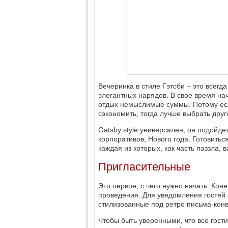
Вечеринка в стиле Гэтсби ‒ это всегд
элегантных нарядов. В свое время на
отдых немыслимые суммы. Потому есл
сэкономить, тогда лучше выбрать друг
Gatsby style универсален, он подойдет
корпоративов, Нового года. Готовитьс
каждая из которых, как часть паззла,
Пригласительные
Это первое, с чего нужно начать. Ко
проведения. Для уведомления гостей 
стилизованные под ретро письма-кон
Чтобы быть уверенными, что все гост