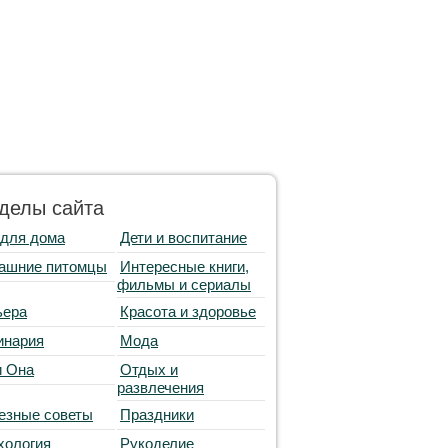
делы сайта
 для дома
Дети и воспитание
ашние питомцы
Интересные книги,
фильмы и сериалы
ьера
Красота и здоровье
инария
Мода
и Она
Отдых и
развлечения
езные советы
Праздники
хология
Рукоделие