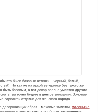
тобы это были базовые оттенки ‒ черный, белый,
тый). Но как же на яркой вечеринке без такого же
н быть базовым, а вот декор вполне уместен другого
и сиять, вы точно будете в центре внимания. Золотые
ные варианты отделки для женского наряда.
сно довершающих образ ‒ меховые жилетки,
маленькие
вязанные вокруг головы, или ободки, украшенные