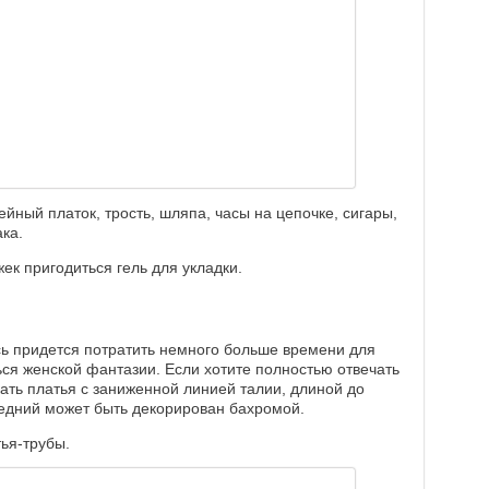
ный платок, трость, шляпа, часы на цепочке, сигары,
ка.
ек пригодиться гель для укладки.
есь придется потратить немного больше времени для
яться женской фантазии. Если хотите полностью отвечать
скать платья с заниженной линией талии, длиной до
едний может быть декорирован бахромой.
тья-трубы.