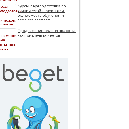
личность без таблеток (методы
ДПДГ и КПТ)
Курсы переподготовки по
клинической психологии:
окупаемость обучения и
средние зарплаты
специалистов в 2026 году
Продвижение салона красоты:
как привлечь клиентов