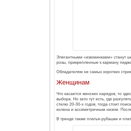
Элегантными «изюминками» станут шей
розы, прикрепленные к карману пиджа
Обладателям не самых коротких стриж
Женщинам
Что касается женских нарядов, то зд
выбора. Но зато тут есть, где разгул
стилю 20-30-х годов, тогда стоит пои
колена и ассиметричным низом. Посл
В тренде также платья-рубашки и пла