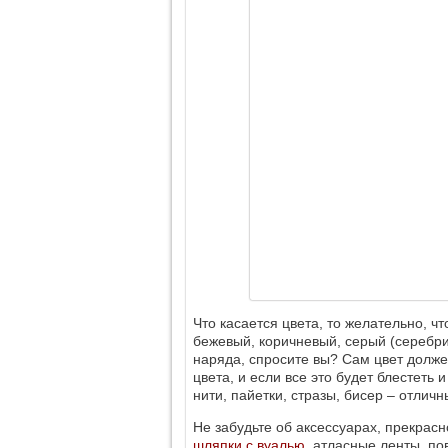
Что касается цвета, то желательно, ч
бежевый, коричневый, серый (серебрис
наряда, спросите вы? Сам цвет долже
цвета, и если все это будет блестеть 
нити, пайетки, стразы, бисер ‒ отлич
Не забудьте об аксессуарах, прекра
шляпки с вуалью
, атласные ленты, по