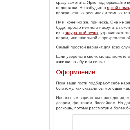
сразу заметить. Ярко подчеркивайте 
недостатки. Не забудьте о
яркой пома
прокрашенных ресницах и темных тен
Ну и, конечно же, прическа. Она не 
будет просто немного накрутить локо
их в
аккуратный пучок
, украсив закол
пером, или шпилькой с прикрепленной
Самый простой вариант для всех слу
Если уверены в своих силах, можете в
завитки на лбу или висках.
Оформление
Пока ваши гости подбирают себе наря
богатому, как сказали бы молодые «ак
Идеальным вариантом проведения, ко
двором, фонтаном, бассейном. Но дал
роскошь, потому рассмотрим более б