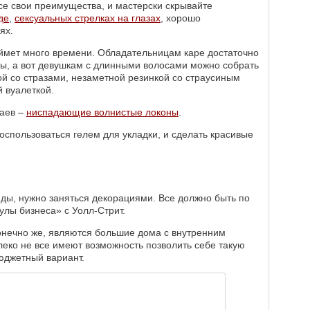
все свои преимущества, и мастерски скрывайте
де
,
сексуальных стрелках на глазах
, хорошо
ях.
займет много времени. Обладательницам каре достаточно
ны, а вот девушкам с длинными волосами можно собрать
кой со стразами, незаметной резинкой со страусиным
 вуалеткой.
чаев ‒
ниспадающие волнистые локоны
.
оспользоваться гелем для укладки, и сделать красивые
ды, нужно заняться декорациями. Все должно быть по
улы бизнеса» с Уолл-Стрит.
нечно же, являются большие дома с внутренним
еко не все имеют возможность позволить себе такую
юджетный вариант.