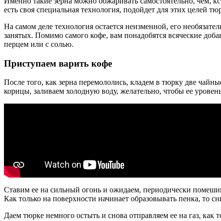
Именно такие зерна можно обжаривать самостоятельно, чем, кс
есть своя специальная технология, подойдет для этих целей тю
На самом деле технология остается неизменной, его необязател
занятых. Помимо самого кофе, вам понадобятся всяческие доба
перцем или с солью.
Приступаем варить кофе
После того, как зерна перемололись, кладем в тюрку две чайны
корицы, заливаем холодную воду, желательно, чтобы ее уровен
Ставим ее на сильный огонь и ожидаем, периодически помешив
Как только на поверхности начинает образовывать пенка, то сн
Даем тюрке немного остыть и снова отправляем ее на газ, как 