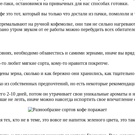
е-таки, остановимся на привычных для нас способах готовки.
 это тот, который вы только что достали из пачки, помололи и 
 перемалывают на ручной кофемолке, они там не сильно нагревают
 рано утром звуком от ее работы можно перебудить всех обитател
виях, необходимо обзавестись и самими зернами, иначе вы вряд 
-то любит мягкие сорта, кому-то нравится покрепче.
ены зерна, сколько и как бережно они хранились, как тщательно
о из собственных предпочтений, но есть некоторые рекомендаци
его 2-10 дней, потом он утрачивает свои уникальные ароматы и 
учше не лезть, иначе можно навсегда испортить свое впечатление 
ех, кто не в теме, это вовсе не напиток зеленого цвета, это так