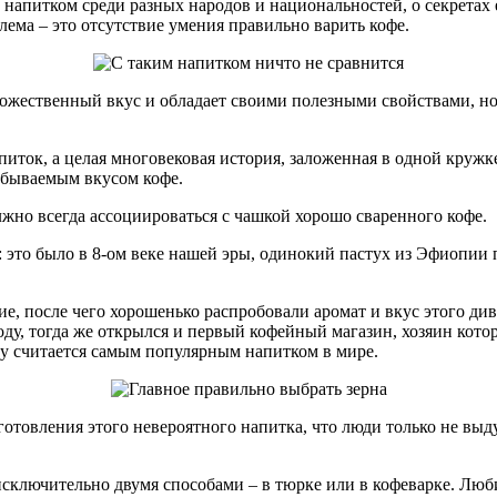
напитком среди разных народов и национальностей, о секретах 
лема – это отсутствие умения правильно варить кофе.
ожественный вкус и обладает своими полезными свойствами, но 
 напиток, а целая многовековая история, заложенная в одной круж
забываемым вкусом кофе.
лжно всегда ассоциироваться с чашкой хорошо сваренного кофе.
это было в 8-ом веке нашей эры, одинокий пастух из Эфиопии па
кие, после чего хорошенько распробовали аромат и вкус этого ди
оду, тогда же открылся и первый кофейный магазин, хозяин кото
раву считается самым популярным напитком в мире.
готовления этого невероятного напитка, что люди только не вы
сключительно двумя способами – в тюрке или в кофеварке. Люби