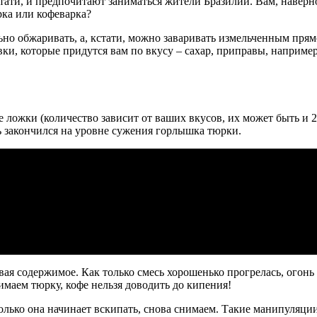
тати, и предпочитают заниматься жители Бразилии. Вам, наверно
рка или кофеварка?
ьно обжаривать, а, кстати, можно заваривать измельченным прямо
вки, которые придутся вам по вкусу – сахар, приправы, например
е ложки (количество зависит от ваших вкусов, их может быть и 
ь закончился на уровне сужения горлышка тюрки.
ая содержимое. Как только смесь хорошенько прогрелась, огон
имаем тюрку, кофе нельзя доводить до кипения!
только она начинает вскипать, снова снимаем. Такие манипуляции