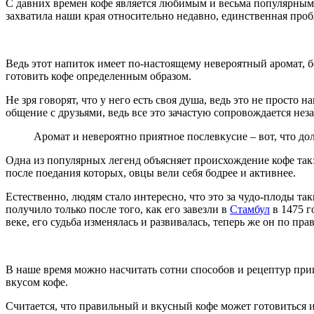
С давних времен кофе является любимым и весьма популярным 
захватила наши края относительно недавно, единственная проб
Ведь этот напиток имеет по-настоящему невероятный аромат, б
готовить кофе определенным образом.
Не зря говорят, что у него есть своя душа, ведь это не просто
общение с друзьями, ведь все это зачастую сопровождается не
Аромат и невероятно приятное послевкусие – вот, что до
Одна из популярных легенд объясняет происхождение кофе так: 
после поедания которых, овцы вели себя бодрее и активнее.
Естественно, людям стало интересно, что это за чудо-плоды та
получило только после того, как его завезли в
Стамбул
в 1475 г
веке, его судьба изменялась и развивалась, теперь же он по п
В наше время можно насчитать сотни способов и рецептур при
вкусом кофе.
Считается, что правильный и вкусный кофе может готовиться и