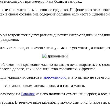
же используют при желудочных болях и запорах.
акже как отличное мочегонное средство. На фоне всех этих поле
как в своем составе она содержит большое количество щавелевой
что он встречается в двух разновидностях: кисло-сладкий и сладк
 разделены.
лтых оттенков, они имеют нежную мясистую мякоть, а также раз
с яблоком или крыжовником, но на самом деле, выразить его сл
ревает в дороге, как и большинство тропических фруктов.
 для украшения салатов и
мороженного
, и это далеко не все его
ается с ананасовым, апельсиновым и соком манго.
-разному: на
Гавайях
из него получают отменный щербет, а вот н
 аромат. В зеленом виде карамбалу можно смело использовать, к