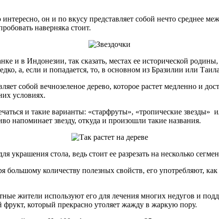
о интересно, он и по вкусу представляет собой нечто среднее м
пробовать наверняка стоит.
е и в Индонезии, так сказать, местах ее исторической родины, 
дко, а, если и попадается, то, в основном из Бразилии или Таил
яет собой вечнозеленое дерево, которое растет медленно и дости
них условиях.
речаться и такие варианты: «старфруты», «тропические звезды» 
во напоминает звезду, откуда и произошли такие названия.
для украшения стола, ведь стоит ее разрезать на несколько сегм
 большому количеству полезных свойств, его употребляют, как в
естные жители используют его для лечения многих недугов и под
 фрукт, который прекрасно утоляет жажду в жаркую пору.