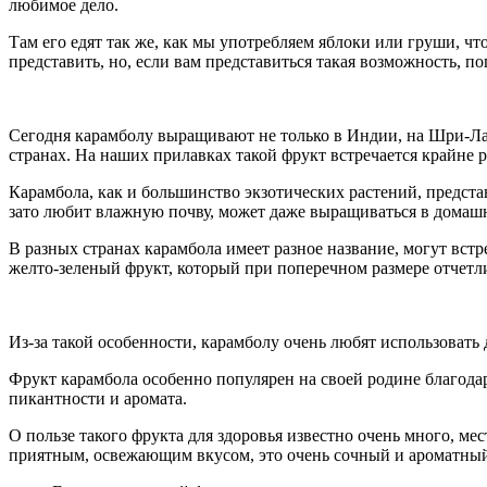
любимое дело.
Там его едят так же, как мы употребляем яблоки или груши, чт
представить, но, если вам представиться такая возможность, по
Сегодня карамболу выращивают не только в Индии, на Шри-Ланк
странах. На наших прилавках такой фрукт встречается крайне ре
Карамбола, как и большинство экзотических растений, представл
зато любит влажную почву, может даже выращиваться в домаш
В разных странах карамбола имеет разное название, могут вст
желто-зеленый фрукт, который при поперечном размере отчетли
Из-за такой особенности, карамболу очень любят использовать 
Фрукт карамбола особенно популярен на своей родине благодаря
пикантности и аромата.
О пользе такого фрукта для здоровья известно очень много, м
приятным, освежающим вкусом, это очень сочный и ароматный