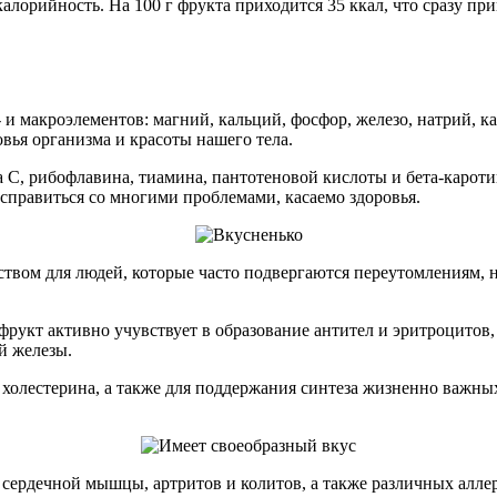
калорийность. На 100 г фрукта приходится 35 ккал, что сразу п
и макроэлементов: магний, кальций, фосфор, железо, натрий, ка
вья организма и красоты нашего тела.
 С, рибофлавина, тиамина, пантотеновой кислоты и бета-каротин
справиться со многими проблемами, касаемо здоровья.
ством для людей, которые часто подвергаются переутомлениям, н
 фрукт активно учувствует в образование антител и эритроцитов
й железы.
холестерина, а также для поддержания синтеза жизненно важны
 сердечной мышцы, артритов и колитов, а также различных алл