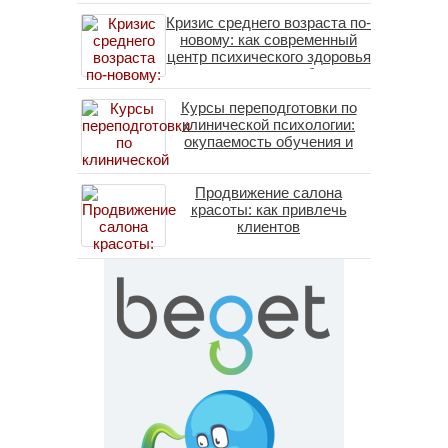
Кризис среднего возраста по-
новому: как современный
центр психического здоровья
помогает пересобрать
личность без таблеток
Курсы переподготовки по
(методы ДПДГ и КПТ)
клинической психологии:
окупаемость обучения и
средние зарплаты
специалистов в 2026 году
Продвижение салона
красоты: как привлечь
клиентов