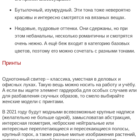
Бутылочный, изумрудный. Эти тона тоже невероятно
красивы и интересно смотрятся на вязаных вещах.
Нюдовые, пудровые оттенки. Они сдержаны, но при
этом небанальны, несколько романтичны и смотрятся
очень нежно. А ещё беж входит в категорию базовых
цветов, поэтому его можно сочетать с разными тонами.
Принты
Однотонный свитер – классика, уместная в деловых и
офисных луках. Такую вещь можно носить на работу и учёбу.
А если вы ищете элемент гардероба для особых случаев или
для разбавления скучных образов, то смело выбирайте
женские модели с принтами.
В 2021 году будут модными всевозможные крупные надписи
(желательно не больше одной), замысловатая абстракция,
интересная геометрия, неброские нейтральные или
интересные переплетающиеся и пересекающиеся полосы,
крупный горох, а также разные милые изображения растений,
животных, персонажей (реалистичные или, напротив,