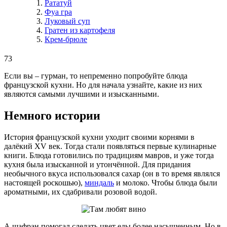
Рататуй
Фуа гра
Луковый суп
Гратен из картофеля
Крем-брюле
73
Если вы – гурман, то непременно попробуйте блюда
французской кухни. Но для начала узнайте, какие из них
являются самыми лучшими и изысканными.
Немного истории
История французской кухни уходит своими корнями в
далёкий XV век. Тогда стали появляться первые кулинарные
книги. Блюда готовились по традициям мавров, и уже тогда
кухня была изысканной и утончённой. Для придания
необычного вкуса использовался сахар (он в то время являлся
настоящей роскошью),
миндаль
и молоко. Чтобы блюда были
ароматными, их сдабривали розовой водой.
А шафран помогал сделать цвет еды более насыщенным. Но в