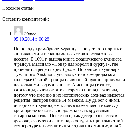
Похожие статьи
Оставить комментарий:
Юлия
:
05.10.2014 в 00:28
По поводу крем-брюле. Французы не устают спорить с
англичанами и испанцами насчет авторства этого
десерта. В 1691 г. вышла книга французского кулинара
Франсуа Массиало «Повар для короля и буржуа», где
приводится рецепт крем-брюле. Но знатоки-кулинары
Туманного Альбиона уверяют, что в кембриджском
колледже Святой Троицы сливочный пудинг придумали
несколькими годами раньше. А испанцы (точнее,
каталонцы) считают, что авторство принадлежит им,
потому что именно в их исторических архивах имеются
рецепты, датированные 14-м веком. Ну да бог с ними,
историками-кулинарами. Здесь важен такой нюанс: у
крем-брюле обязательно должна быть хрустящая
сахарная корочка. После того, как десерт запечется в
духовке, формочки с ним надо остудить при комнатной
температуре и поставить в холодильник минимум на 2