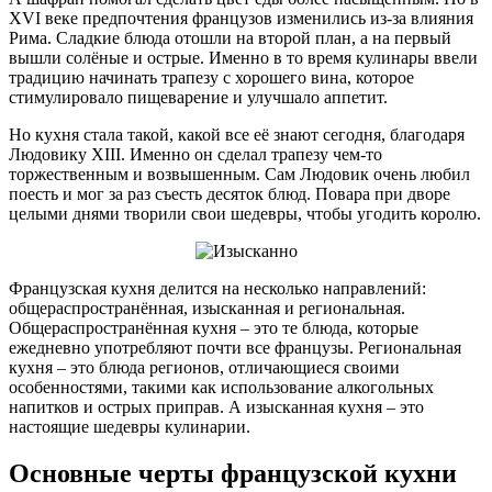
XVI веке предпочтения французов изменились из-за влияния
Рима. Сладкие блюда отошли на второй план, а на первый
вышли солёные и острые. Именно в то время кулинары ввели
традицию начинать трапезу с хорошего вина, которое
стимулировало пищеварение и улучшало аппетит.
Но кухня стала такой, какой все её знают сегодня, благодаря
Людовику XIII. Именно он сделал трапезу чем-то
торжественным и возвышенным. Сам Людовик очень любил
поесть и мог за раз съесть десяток блюд. Повара при дворе
целыми днями творили свои шедевры, чтобы угодить королю.
Французская кухня делится на несколько направлений:
общераспространённая, изысканная и региональная.
Общераспространённая кухня – это те блюда, которые
ежедневно употребляют почти все французы. Региональная
кухня – это блюда регионов, отличающиеся своими
особенностями, такими как использование алкогольных
напитков и острых приправ. А изысканная кухня – это
настоящие шедевры кулинарии.
Основные черты французской кухни