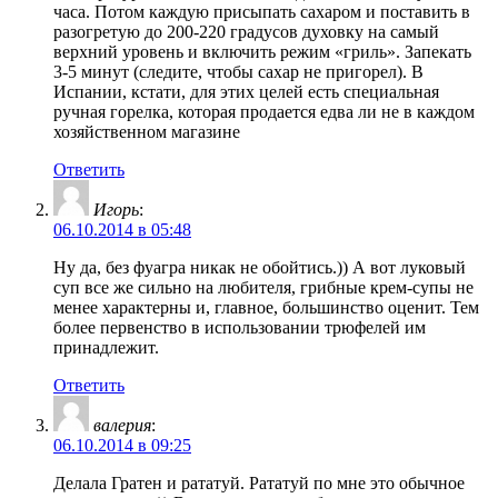
часа. Потом каждую присыпать сахаром и поставить в
разогретую до 200-220 градусов духовку на самый
верхний уровень и включить режим «гриль». Запекать
3-5 минут (следите, чтобы сахар не пригорел). В
Испании, кстати, для этих целей есть специальная
ручная горелка, которая продается едва ли не в каждом
хозяйственном магазине
Ответить
Игорь
:
06.10.2014 в 05:48
Ну да, без фуагра никак не обойтись.)) А вот луковый
суп все же сильно на любителя, грибные крем-супы не
менее характерны и, главное, большинство оценит. Тем
более первенство в использовании трюфелей им
принадлежит.
Ответить
валерия
:
06.10.2014 в 09:25
Делала Гратен и рататуй. Рататуй по мне это обычное