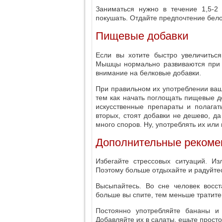
Заниматься нужно в течение 1,5-2
покушать. Отдайте предпочтение бело
Пищевые добавки
Если вы хотите быстро увеличитьс
Мышцы нормально развиваются при д
внимание на белковые добавки.
При правильном их употреблении ваш
тем как начать поглощать пищевые д
искусственные препараты и полагат
вторых, стоят добавки не дешево, д
много споров. Ну, употреблять их или
Дополнительные рекоме
Избегайте стрессовых ситуаций. И
Поэтому больше отдыхайте и радуйтес
Высыпайтесь. Во сне человек восс
больше вы спите, тем меньше тратите
Постоянно употребляйте бананы 
Добавляйте их в салаты, ешьте просто