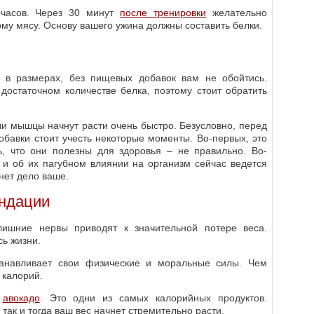
 часов. Через 30 минут
после тренировки
желательно
му мясу. Основу вашего ужина должны составить белки.
я в размерах, без пищевых добавок вам не обойтись.
остаточном количестве белка, поэтому стоит обратить
и мышцы начнут расти очень быстро. Безусловно, перед
обавки стоит учесть некоторые моменты. Во-первых, это
ь, что они полезны для здоровья – не правильно. Во-
а и об их пагубном влиянии на организм сейчас ведется
 нет дело ваше.
ндации
злишние нервы приводят к значительной потере веса.
ь жизни.
танавливает свои физические и моральные силы. Чем
 калорий.
и
авокадо
. Это одни из самых калорийных продуктов.
 так и тогда ваш вес начнет стремительно расти.