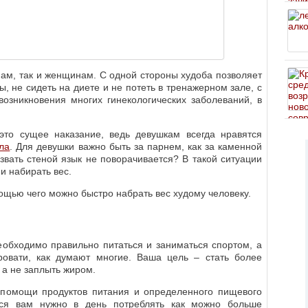
нам, так и женщинам. С одной стороны худоба позволяет
 не сидеть на диете и не потеть в тренажерном зале, с
возникновения многих гинекологических заболеваний, в
то сущее наказание, ведь девушкам всегда нравятся
ла
. Для девушки важно быть за парнем, как за каменной
азвать стеной язык не поворачивается? В такой ситуации
и набирать вес.
ощью чего можно быстро набрать вес худому человеку.
необходимо правильно питаться и заниматься спортом, а
ровати, как думают многие. Ваша цель – стать более
 а не заплыть жиром.
 помощи продуктов питания и определенного пищевого
ься вам нужно в день потреблять как можно больше