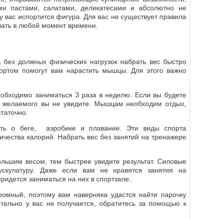
и пастами, салатами, деликатесами и абсолютно не
у вас испортится фигура. Для вас не существует правила
шать в любой момент времени.
, без должных физических нагрузок набрать вес быстро
портом помогут вам нарастить мышцы. Для этого важно
обходимо заниматься 3 раза в неделю. Если вы будете
а желаемого вы не увидите. Мышцам необходим отдых,
статочно.
ыть о беге, аэробике и плавание. Эти виды спорта
ичества калорий. Набрать вес без занятий на тренажере
льшим весом, тем быстрее увидите результат. Силовые
скулатуру. Даже если вам не нравятся занятия на
ридется заниматься на них в спортзале.
ромный, поэтому вам наверняка удастся найти парочку
тельно у вас не получается, обратитесь за помощью к