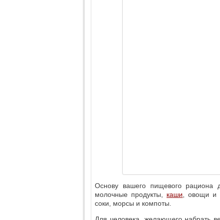
Основу вашего пищевого рациона д
молочные продукты,
каши
, овощи и 
соки, морсы и компоты.
Для человека, желающего набрать в