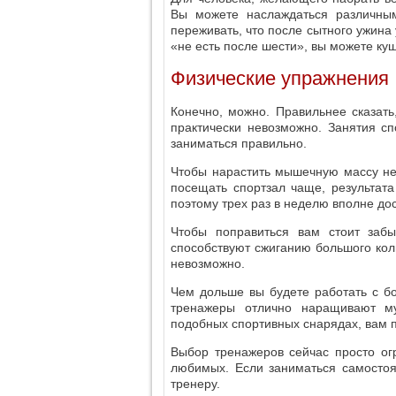
Вы можете наслаждаться различным
переживать, что после сытного ужина 
«не есть после шести», вы можете ку
Физические упражнения
Конечно, можно. Правильнее сказать
практически невозможно. Занятия с
заниматься правильно.
Чтобы нарастить мышечную массу не
посещать спортзал чаще, результат
поэтому трех раз в неделю вполне до
Чтобы поправиться вам стоит заб
способствуют сжиганию большого кол
невозможно.
Чем дольше вы будете работать с бо
тренажеры отлично наращивают му
подобных спортивных снарядах, вам п
Выбор тренажеров сейчас просто ог
любимых. Если заниматься самостоя
тренеру.