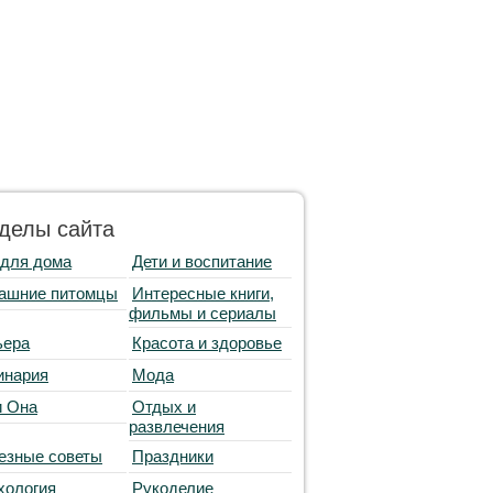
делы сайта
 для дома
Дети и воспитание
ашние питомцы
Интересные книги,
фильмы и сериалы
ьера
Красота и здоровье
инария
Мода
и Она
Отдых и
развлечения
езные советы
Праздники
хология
Рукоделие