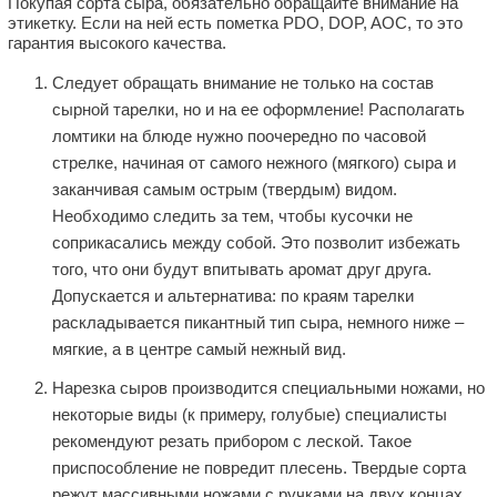
Покупая сорта сыра, обязательно обращайте внимание на
этикетку. Если на ней есть пометка PDO, DOP, AOC, то это
гарантия высокого качества.
Следует обращать внимание не только на состав
сырной тарелки, но и на ее оформление! Располагать
ломтики на блюде нужно поочередно по часовой
стрелке, начиная от самого нежного (мягкого) сыра и
заканчивая самым острым (твердым) видом.
Необходимо следить за тем, чтобы кусочки не
соприкасались между собой. Это позволит избежать
того, что они будут впитывать аромат друг друга.
Допускается и альтернатива: по краям тарелки
раскладывается пикантный тип сыра, немного ниже –
мягкие, а в центре самый нежный вид.
Нарезка сыров производится специальными ножами, но
некоторые виды (к примеру, голубые) специалисты
рекомендуют резать прибором с леской. Такое
приспособление не повредит плесень. Твердые сорта
режут массивными ножами с ручками на двух концах.