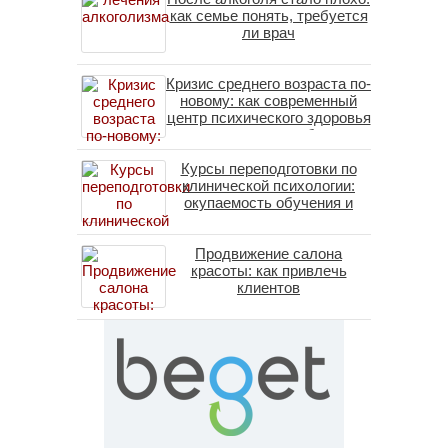
как семье понять, требуется
ли врач
Кризис среднего возраста по-
новому: как современный
центр психического здоровья
помогает пересобрать
личность без таблеток
Курсы переподготовки по
(методы ДПДГ и КПТ)
клинической психологии:
окупаемость обучения и
средние зарплаты
специалистов в 2026 году
Продвижение салона
красоты: как привлечь
клиентов