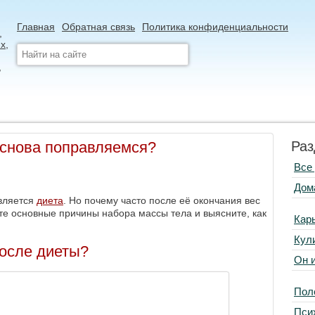
Главная
Обратная связь
Политика конфиденциальности
 снова поправляемся?
Раз
Все
Дом
вляется
диета
. Но почему часто после её окончания вес
те основные причины набора массы тела и выясните, как
Кар
Кул
после диеты?
Он 
Пол
Пси