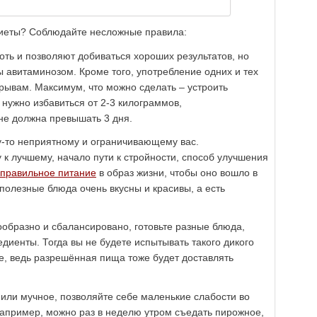
диеты? Соблюдайте несложные правила:
оть и позволяют добиваться хороших результатов, но
 авитаминозом. Кроме того, употребление одних и тех
срывам. Максимум, что можно сделать – устроить
 нужно избавиться от 2-3 килограммов,
не должна превышать 3 дня.
му-то неприятному и ограничивающему вас.
к лучшему, начало пути к стройности, способ улучшения
правильное питание
в образ жизни, чтобы оно вошло в
 полезные блюда очень вкусны и красивы, а есть
ообразно и сбалансировано, готовьте разные блюда,
едиенты. Тогда вы не будете испытывать такого дикого
ое, ведь разрешённая пища тоже будет доставлять
или мучное, позволяйте себе маленькие слабости во
Например, можно раз в неделю утром съедать пирожное,