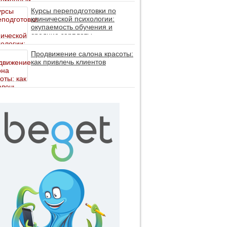
личность без таблеток (методы
ДПДГ и КПТ)
Курсы переподготовки по
клинической психологии:
окупаемость обучения и
средние зарплаты
специалистов в 2026 году
Продвижение салона красоты:
как привлечь клиентов