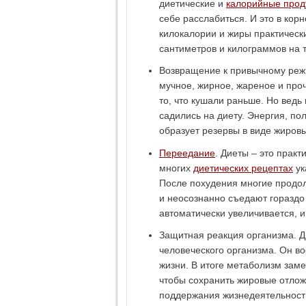
диетические и
калорийные прод
себе расслабиться. И это в кор
килокалории и жиры практически
сантиметров и килограммов на т
Возвращение к привычному режи
мучное, жирное, жареное и про
то, что кушали раньше. Но ведь
садились на диету. Энергия, по
образует резервы в виде жиров
Переедание
. Диеты – это практ
многих
диетических рецептах
ук
После похудения многие продол
и неосознанно съедают гораздо
автоматически увеличивается, и
Защитная реакция организма. Д
человеческого организма. Он во
жизни. В итоге метаболизм зам
чтобы сохранить жировые отлож
поддержания жизнедеятельности