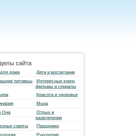
делы сайта
 для дома
Дети и воспитание
ашние питомцы
Интересные книги,
фильмы и сериалы
ьера
Красота и здоровье
инария
Мода
и Она
Отдых и
развлечения
езные советы
Праздники
хология
Рукоделие