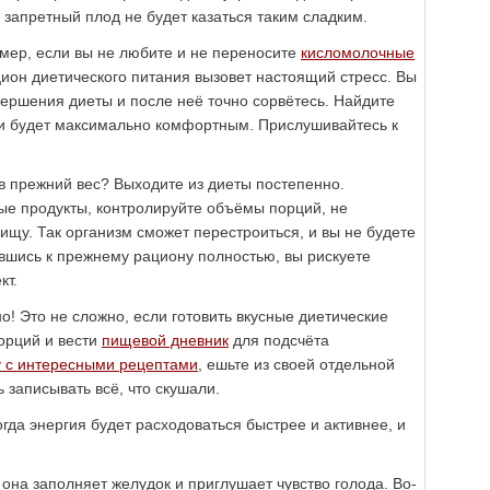
а запретный плод не будет казаться таким сладким.
мер, если вы не любите и не переносите
кисломолочные
ацион диетического питания вызовет настоящий стресс. Вы
вершения диеты и после неё точно сорвётесь. Найдите
 и будет максимально комфортным. Прислушивайтесь к
 в прежний вес? Выходите из диеты постепенно.
вые продукты, контролируйте объёмы порций, не
ищу. Так организм сможет перестроиться, и вы не будете
увшись к прежнему рациону полностью, вы рискуете
кт.
! Это не сложно, если готовить вкусные диетические
орций и вести
пищевой дневник
для подсчёта
у с интересными рецептами
, ешьте из своей отдельной
 записывать всё, что скушали.
гда энергия будет расходоваться быстрее и активнее, и
она заполняет желудок и приглушает чувство голода. Во-