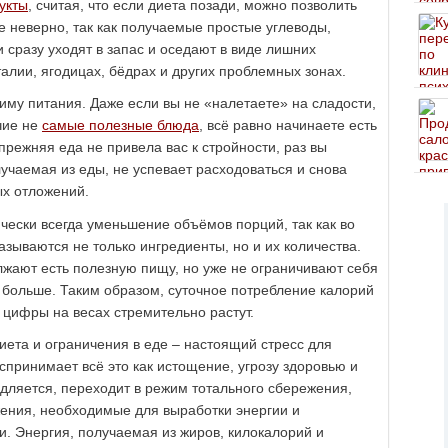
укты
, считая, что если диета позади, можно позволить
не неверно, так как получаемые простые углеводы,
 сразу уходят в запас и оседают в виде лишних
алии, ягодицах, бёдрах и других проблемных зонах.
му питания. Даже если вы не «налетаете» на сладости,
чие не
самые полезные блюда
, всё равно начинаете есть
 прежняя еда не привела вас к стройности, раз вы
лучаемая из еды, не успевает расходоваться и снова
ых отложений.
ически всегда уменьшение объёмов порций, так как во
азываются не только ингредиенты, но и их количества.
жают есть полезную пищу, но уже не ограничивают себя
 больше. Таким образом, суточное потребление калорий
 цифры на весах стремительно растут.
иета и ограничения в еде – настоящий стресс для
спринимает всё это как истощение, угрозу здоровью и
едляется, переходит в режим тотального сбережения,
ения, необходимые для выработки энергии и
. Энергия, получаемая из жиров, килокалорий и